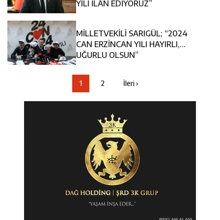
YILI İLAN EDİYORUZ”
MİLLETVEKİLİ SARIGÜL; “2024
CAN ERZİNCAN YILI HAYIRLI,
UĞURLU OLSUN”
1
2
İleri ›