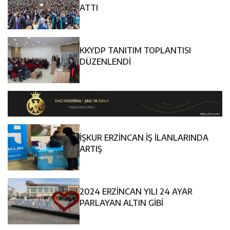
11:36
Kemah Belediyesi’nden Cirgişin Mahallesi’nde İstişare
Kararında
ATTI
11:35
Mercan’da Patates Üreticileriyle Sektörün Geleceği
Buluşması
KKYDP TANITIM TOPLANTISI
16:40
Mustafa Sarıgül’den “Parti Değiştirdi” İddialarına Yanıt
Masaya Yatırıldı
DÜZENLENDİ
İŞKUR ERZİNCAN İŞ İLANLARINDA
ARTIŞ
2024 ERZİNCAN YILI 24 AYAR
PARLAYAN ALTIN GİBİ