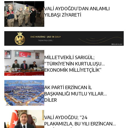
VALİ AYDOĞDU’DAN ANLAMLI
YILBAŞI ZİYARETİ
MİLLETVEKİLİ SARIGÜL;
“TÜRKİYE’NİN KURTULUŞU
EKONOMİK MİLLİYETÇİLİK”
AK PARTİ ERZİNCAN İL
BAŞKANLIĞI MUTLU YILLAR
DİLER
VALİ AYDOĞDU; “24
PLAKAMIZLA, BU YILI ERZİNCAN