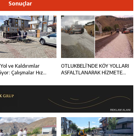
esi’nden 1. Etap TOKİ Konutlarında İstişare Buluşması
Sonuçlar
Operasyonu: 104 Şüpheli Yakalandı
ncular Erzincan Ticaret Ve Sanayi Odası’nı Ziyaret Etti
icileri Tarım Teknolojileriyle Tanışıyor
Yol ve Kaldırımlar
OTLUKBELİ’NDE KÖY YOLLARI
iyor: Çalışmalar Hız
ASFALTLANARAK HİZMETE
ı
AÇILDI