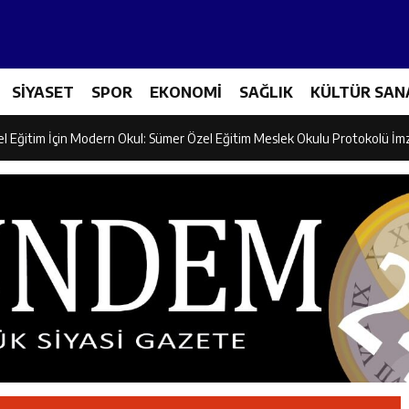
ncular Erzincan Ticaret Ve Sanayi Odası’nı Ziyaret Etti
SİYASET
SPOR
EKONOMİ
SAĞLIK
KÜLTÜR SAN
icileri Tarım Teknolojileriyle Tanışıyor
el Eğitim İçin Modern Okul: Sümer Özel Eğitim Meslek Okulu Protokolü İm
rman Yangını Tatbikatı Gerçeğini Aratmadı
an’dan Zengin Ailesine Taziye Ziyareti
ine Müdafii Fahreddin Paşa’nın Kızının Kabri
 ve Sosyal Hizmetler İl Müdürlüğünde Değerlendirme Toplantısı
n Projesi Kapsamında Öğrencilere Güvenlik Eğitimi