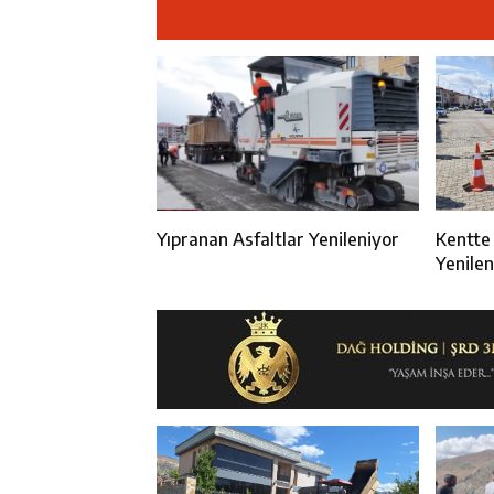
14:23
Kemah Belediy
14:22
30 İlde Deaş 
14:22
Milli Badminto
14:26
Geleceğin Üret
Yıpranan Asfaltlar Yenileniyor
Kentte 
Yenilen
Kazand