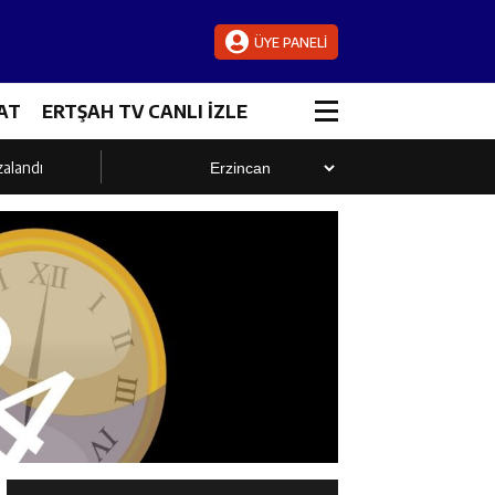
ÜYE PANELİ
AT
ERTŞAH TV CANLI İZLE
zalandı