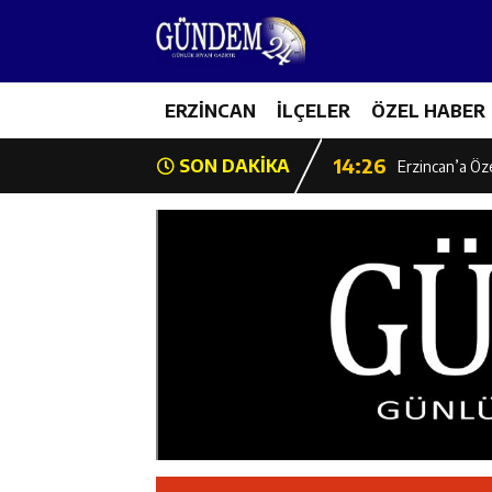
14:22
Milli Badminto
14:26
ERZİNCAN
İLÇELER
ÖZEL HABER
Geleceğin Üret
14:26
SON DAKİKA
Erzincan’a Öz
14:25
Erzincan’da O
14:25
İl Müdürü Ünal
14:24
İlk Durak Med
14:24
Erzincan Aile
14:23
Değer Erzinca