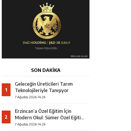
SON DAKİKA
Geleceğin Üreticileri Tarım
1
Teknolojileriyle Tanışıyor
7 Ağustos 2026-14:26
Erzincan’a Özel Eğitim İçin
2
Modern Okul: Sümer Özel Eğitim
Meslek Okulu Protokolü
7 Ağustos 2026-14:26
İmzalandı