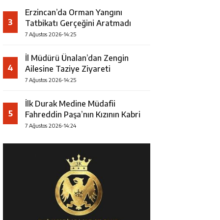
Erzincan’da Orman Yangını
3
Tatbikatı Gerçeğini Aratmadı
7 Ağustos 2026-14:25
İl Müdürü Ünalan’dan Zengin
4
Ailesine Taziye Ziyareti
7 Ağustos 2026-14:25
İlk Durak Medine Müdafii
5
Fahreddin Paşa’nın Kızının Kabri
7 Ağustos 2026-14:24