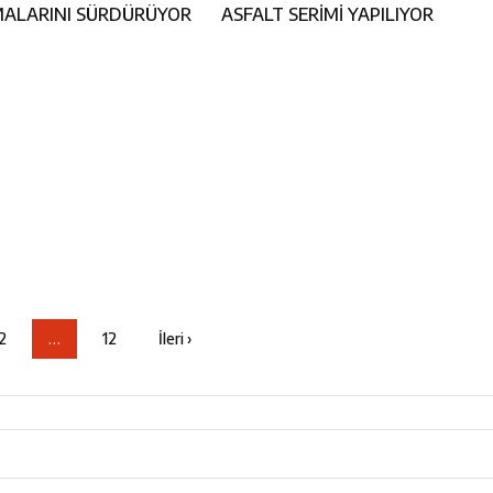
MALARINI SÜRDÜRÜYOR
ASFALT SERİMİ YAPILIYOR
2
…
12
İleri ›