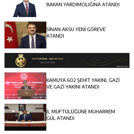
11:34
Vali Aydoğdu, Genç Sporcularla Bir Araya Geldi
Masaya Yatırıldı
BAKAN YARDIMCILIĞINA ATANDI
14:26
Geleceğin Üreticileri Tarım Teknolojileriyle Tanışıyor
SİNAN AKSU YENİ GÖREVE
11:43
Erzincan İl Özel İdaresi Air Badminton’da Türkiye
ATANDI
Şampiyonu Oldu
KAMUYA 602 ŞEHİT YAKINI, GAZİ
VE GAZİ YAKINI ATANDI
İL MÜFTÜLÜĞÜNE MUHARREM
GÜL ATANDI