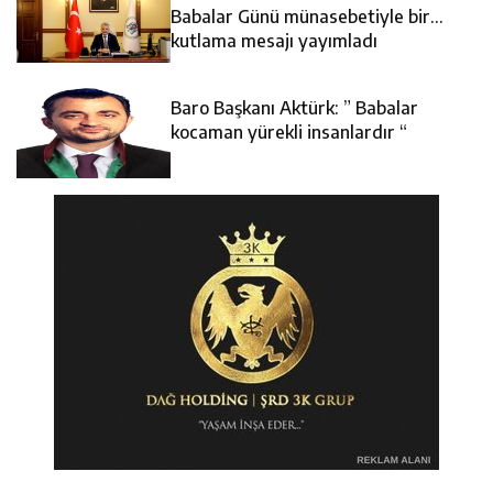
14:22
30 İlde Deaş Operasyonu: 104 Şüpheli Yakalandı
İstişare Buluşması
Babalar Günü münasebetiyle bir
kutlama mesajı yayımladı
14:22
Milli Badmintoncular Erzincan Ticaret Ve Sanayi Odası’nı
Baro Başkanı Aktürk: ” Babalar
14:26
Geleceğin Üreticileri Tarım Teknolojileriyle Tanışıyor
Ziyaret Etti
kocaman yürekli insanlardır “