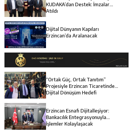
12:13
Erzincan Erkek Tenis Takımı ANALİG’de Yarı Final Biletini
Cezaevine Gönderildi
KUDAKA’dan Destek: İmzalar
Atıldı
12:12
Erzincan Emniyet Personeline Finansal Okuryazarlık
Aldı
Dijital Dünyanın Kapıları
12:19
Umre Ödüllü Bilgi Yarışmasının Kazananları Kutsal
Eğitimi
Erzincan’da Aralanacak
Topraklara Uğurlandı
“Ortak Güç, Ortak Tanıtım”
Projesiyle Erzincan Ticaretinde
Dijital Dönüşüm Hedefi
Erzincan Esnafı Dijitalleşiyor:
Bankacılık Entegrasyonuyla
İşlemler Kolaylaşacak