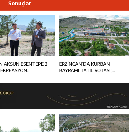
dayı Süleyman Tan Üyelerle Buluşmayı Sürdürüyor
Sonuçlar
anan 45 Şahıs Yakalandı: 24 Hükümlü Cezaevine Gönderildi
Tenis Takımı ANALİG’de Yarı Final Biletini Aldı
eti’nden Semt Pazarında Bilgilendirme Faaliyeti
N AKSUN ESENTEPE 2.
ERZİNCAN’DA KURBAN
REKREASYON
BAYRAMI TATİL ROTASI;
’NDAKİ ÇALIŞMALARI
ESENTEPE
Dİ