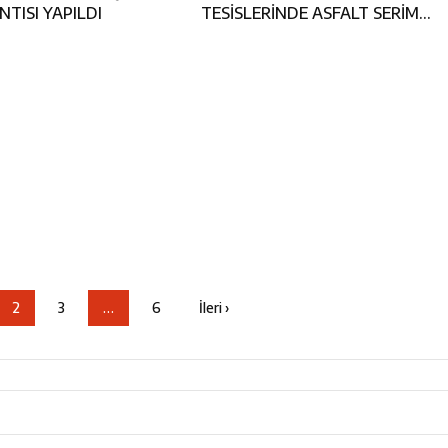
TISI YAPILDI
TESİSLERİNDE ASFALT SERİM
ÇALIŞMASI YAPILIYOR
2
3
…
6
İleri ›