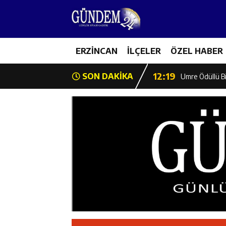
12:13
Erzincan Erkek 
17:03
ERZİNCAN
İLÇELER
ÖZEL HABER
Erzincan Emniy
12:19
SON DAKİKA
Umre Ödüllü Bi
12:18
Ülkü Ocakları’
12:17
Üzümlü’de Yaz 
12:16
Vali Yardımcıl
12:16
Kaymakam Mehm
12:15
Geleceğin Hafız