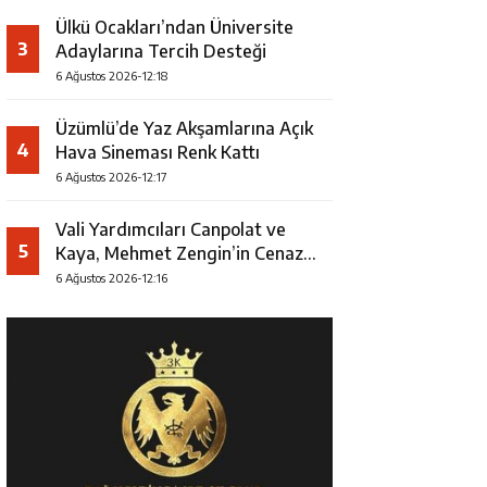
Ülkü Ocakları’ndan Üniversite
3
Adaylarına Tercih Desteği
6 Ağustos 2026-12:18
Üzümlü’de Yaz Akşamlarına Açık
4
Hava Sineması Renk Kattı
6 Ağustos 2026-12:17
Vali Yardımcıları Canpolat ve
5
Kaya, Mehmet Zengin’in Cenaze
Törenine Katıldı
6 Ağustos 2026-12:16