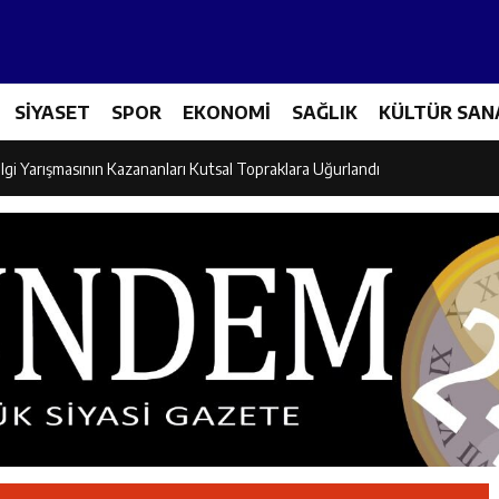
Tenis Takımı ANALİG’de Yarı Final Biletini Aldı
SİYASET
SPOR
EKONOMİ
SAĞLIK
KÜLTÜR SAN
eti’nden Semt Pazarında Bilgilendirme Faaliyeti
lgi Yarışmasının Kazananları Kutsal Topraklara Uğurlandı
ndan Üniversite Adaylarına Tercih Desteği
Akşamlarına Açık Hava Sineması Renk Kattı
arı Canpolat ve Kaya, Mehmet Zengin’in Cenaze Törenine Katıldı
et Furkan Taşkıran, Tamer Asansör’ün Açılışına Katıldı
larına Ziyaret: Burhan İşliyen Erzincan’da Kur’an Kursu Öğrencileriyle Bu