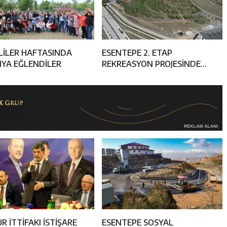
LİLER HAFTASINDA
ESENTEPE 2. ETAP
IYA EĞLENDİLER
REKREASYON PROJESİNDE
ÇALIŞMALAR BAŞLADI
 İTTİFAKI İSTİŞARE
ESENTEPE SOSYAL