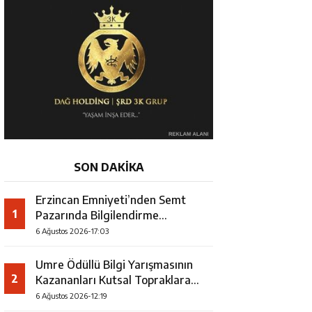
SON DAKİKA
Erzincan Emniyeti’nden Semt
1
Pazarında Bilgilendirme
Faaliyeti
6 Ağustos 2026-17:03
Umre Ödüllü Bilgi Yarışmasının
2
Kazananları Kutsal Topraklara
Uğurlandı
6 Ağustos 2026-12:19