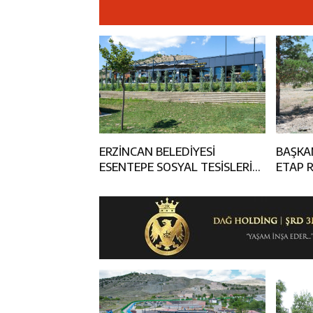
12:14
ETSO Başkan A
12:14
Erzincan’da Ar
12:13
Erzincan Erkek 
17:03
Erzincan Emniy
ERZİNCAN BELEDİYESİ
BAŞKA
ESENTEPE SOSYAL TESİSLERİ
ETAP 
HİZMETE DEVAM EDİYOR
ALANI
İNCELE