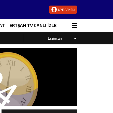
ÜYE PANELİ
AT
ERTŞAH TV CANLI İZLE
luştu