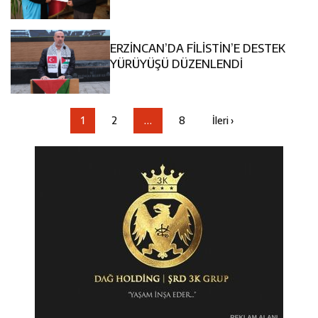
ERZİNCAN’DA FİLİSTİN’E DESTEK
YÜRÜYÜŞÜ DÜZENLENDİ
1
2
…
8
İleri ›