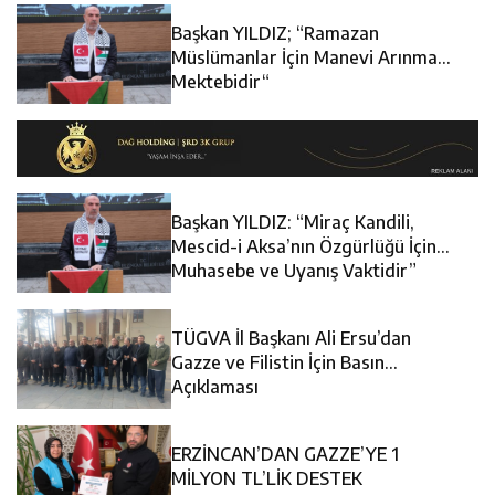
Başkan YILDIZ; “Ramazan
Müslümanlar İçin Manevi Arınma
Mektebidir“
Başkan YILDIZ: “Miraç Kandili,
Mescid-i Aksa’nın Özgürlüğü İçin
Muhasebe ve Uyanış Vaktidir”
TÜGVA İl Başkanı Ali Ersu’dan
Gazze ve Filistin İçin Basın
Açıklaması
ERZİNCAN’DAN GAZZE’YE 1
MİLYON TL’LİK DESTEK