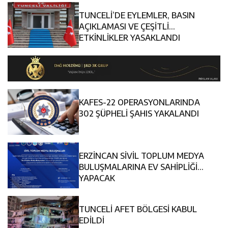
TUNCELİ’DE EYLEMLER, BASIN
AÇIKLAMASI VE ÇEŞİTLİ
ETKİNLİKLER YASAKLANDI
KAFES-22 OPERASYONLARINDA
302 ŞÜPHELİ ŞAHIS YAKALANDI
ERZİNCAN SİVİL TOPLUM MEDYA
BULUŞMALARINA EV SAHİPLİĞİ
YAPACAK
TUNCELİ AFET BÖLGESİ KABUL
EDİLDİ