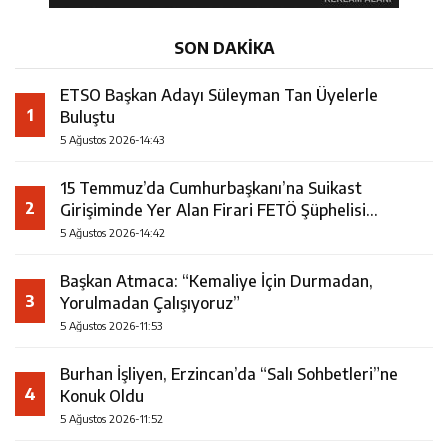
SON DAKİKA
ETSO Başkan Adayı Süleyman Tan Üyelerle
1
Buluştu
5 Ağustos 2026-14:43
15 Temmuz’da Cumhurbaşkanı’na Suikast
2
Girişiminde Yer Alan Firari FETÖ Şüphelisi
Yakalandı
5 Ağustos 2026-14:42
Başkan Atmaca: “Kemaliye İçin Durmadan,
3
Yorulmadan Çalışıyoruz”
5 Ağustos 2026-11:53
Burhan İşliyen, Erzincan’da “Salı Sohbetleri”ne
4
Konuk Oldu
5 Ağustos 2026-11:52