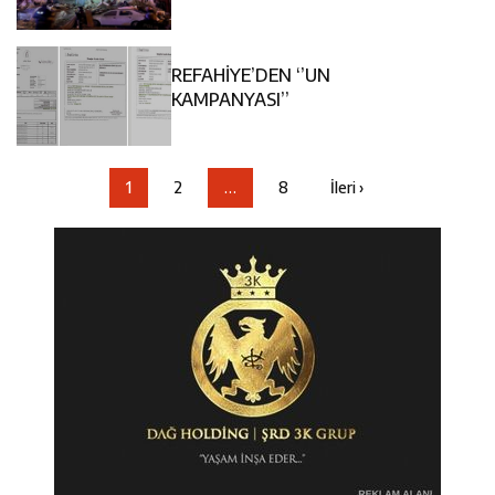
REFAHİYE’DEN ‘’UN
KAMPANYASI’’
1
2
…
8
İleri ›