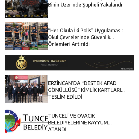
11:45
Kemah’da Sultanmelik Giriş Mevkii Yol Genişletme
Binin Üzerinde Şüpheli Yakalandı
11:44
Kemaliye’de Kadına Yönelik Şiddetle Mücadele Eğitimi
Çalışmaları Başladı
“Her Okula İki Polis” Uygulaması:
14:43
ETSO Başkan Adayı Süleyman Tan Üyelerle Buluştu
Düzenlendi
Okul Çevrelerinde Güvenlik
Önlemleri Artırıldı
ERZİNCAN’DA “DESTEK AFAD
GÖNÜLLÜSÜ” KİMLİK KARTLARI
TESLİM EDİLDİ
TUNCELİ VE OVACIK
BELEDİYELERİNE KAYYUM
ATANDI