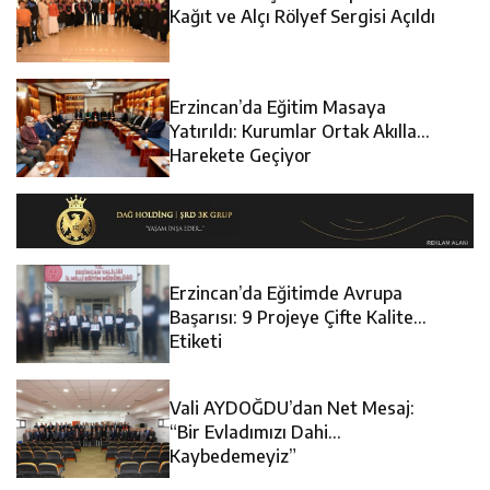
12:14
Erzincan’da Aranan 45 Şahıs Yakalandı: 24 Hükümlü
Sürdürüyor
Kağıt ve Alçı Rölyef Sergisi Açıldı
12:13
Erzincan Erkek Tenis Takımı ANALİG’de Yarı Final Biletini
Cezaevine Gönderildi
Erzincan’da Eğitim Masaya
17:03
Erzincan Emniyeti’nden Semt Pazarında Bilgilendirme
Aldı
Yatırıldı: Kurumlar Ortak Akılla
Harekete Geçiyor
Faaliyeti
Erzincan’da Eğitimde Avrupa
Başarısı: 9 Projeye Çifte Kalite
Etiketi
Vali AYDOĞDU’dan Net Mesaj:
“Bir Evladımızı Dahi
Kaybedemeyiz”