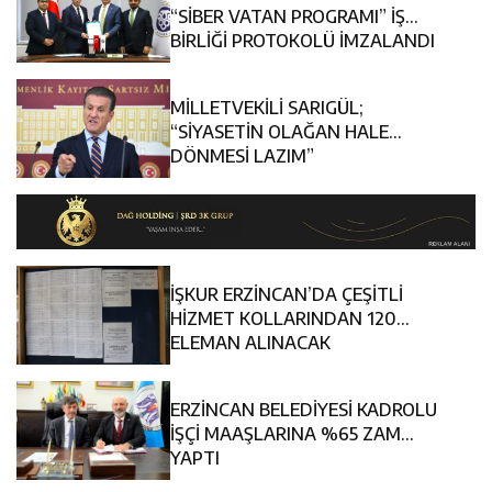
12:14
Erzincan’da Aranan 45 Şahıs Yakalandı: 24 Hükümlü
Sürdürüyor
“SİBER VATAN PROGRAMI” İŞ
BİRLİĞİ PROTOKOLÜ İMZALANDI
12:13
Erzincan Erkek Tenis Takımı ANALİG’de Yarı Final Biletini
Cezaevine Gönderildi
MİLLETVEKİLİ SARIGÜL;
17:03
Erzincan Emniyeti’nden Semt Pazarında Bilgilendirme
Aldı
“SİYASETİN OLAĞAN HALE
DÖNMESİ LAZIM”
Faaliyeti
İŞKUR ERZİNCAN’DA ÇEŞİTLİ
HİZMET KOLLARINDAN 120
ELEMAN ALINACAK
ERZİNCAN BELEDİYESİ KADROLU
İŞÇİ MAAŞLARINA %65 ZAM
YAPTI