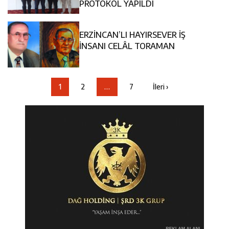
PROTOKOL YAPILDI
ERZİNCAN’LI HAYIRSEVER İŞ
İNSANI CELÂL TORAMAN
1
2
…
7
İleri ›