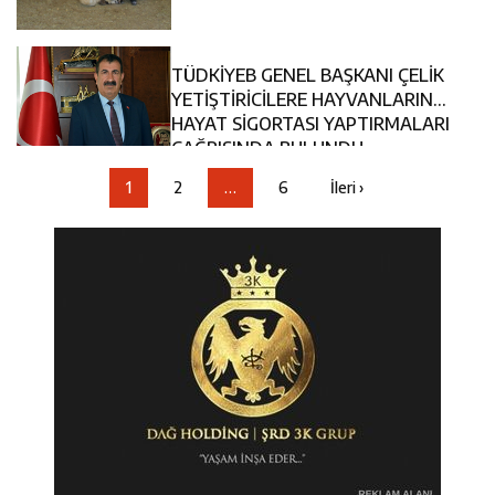
TÜDKİYEB GENEL BAŞKANI ÇELİK
YETİŞTİRİCİLERE HAYVANLARINA
HAYAT SİGORTASI YAPTIRMALARI
ÇAĞRISINDA BULUNDU
1
2
…
6
İleri ›