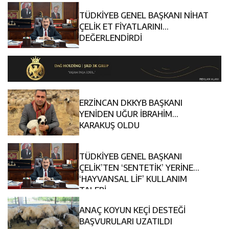
TÜDKİYEB GENEL BAŞKANI NİHAT
ÇELİK ET FİYATLARINI
DEĞERLENDİRDİ
ERZİNCAN DKKYB BAŞKANI
YENİDEN UĞUR İBRAHİM
KARAKUŞ OLDU
TÜDKİYEB GENEL BAŞKANI
ÇELİK’TEN ‘SENTETİK’ YERİNE
‘HAYVANSAL LİF’ KULLANIM
TALEBİ
ANAÇ KOYUN KEÇİ DESTEĞİ
BAŞVURULARI UZATILDI