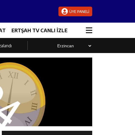
ÜYE PANELİ
AT
ERTŞAH TV CANLI İZLE
zalandı