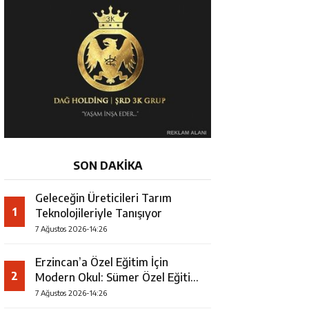
SON DAKİKA
Geleceğin Üreticileri Tarım
1
Teknolojileriyle Tanışıyor
7 Ağustos 2026-14:26
Erzincan’a Özel Eğitim İçin
2
Modern Okul: Sümer Özel Eğitim
Meslek Okulu Protokolü
7 Ağustos 2026-14:26
İmzalandı