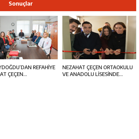
esi’nden 1. Etap TOKİ Konutlarında İstişare Buluşması
Sonuçlar
Operasyonu: 104 Şüpheli Yakalandı
ncular Erzincan Ticaret Ve Sanayi Odası’nı Ziyaret Etti
icileri Tarım Teknolojileriyle Tanışıyor
AYDOĞDU’DAN REFAHİYE
NEZAHAT ÇEÇEN ORTAOKULU
AT ÇEÇEN
VE ANADOLU LİSESİNDE
KULU’NA ZİYARET
‘SPEAKING CAFE’LER VE
GÖRSEL SANATLAR ATÖLYESİ
AÇILDI