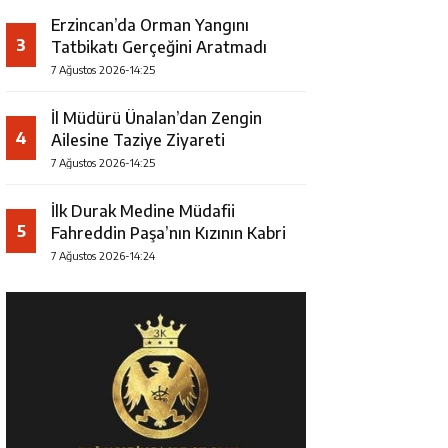
Erzincan’da Orman Yangını
3
Tatbikatı Gerçeğini Aratmadı
7 Ağustos 2026-14:25
İl Müdürü Ünalan’dan Zengin
4
Ailesine Taziye Ziyareti
7 Ağustos 2026-14:25
İlk Durak Medine Müdafii
5
Fahreddin Paşa’nın Kızının Kabri
7 Ağustos 2026-14:24