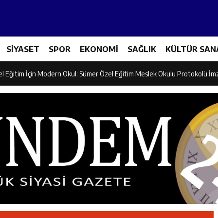
ncular Erzincan Ticaret Ve Sanayi Odası’nı Ziyaret Etti
SİYASET
SPOR
EKONOMİ
SAĞLIK
KÜLTÜR SAN
icileri Tarım Teknolojileriyle Tanışıyor
el Eğitim İçin Modern Okul: Sümer Özel Eğitim Meslek Okulu Protokolü İm
rman Yangını Tatbikatı Gerçeğini Aratmadı
an’dan Zengin Ailesine Taziye Ziyareti
ine Müdafii Fahreddin Paşa’nın Kızının Kabri
 ve Sosyal Hizmetler İl Müdürlüğünde Değerlendirme Toplantısı
n Projesi Kapsamında Öğrencilere Güvenlik Eğitimi