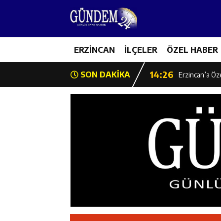
14:22
Milli Badminto
14:26
ERZİNCAN
İLÇELER
ÖZEL HABER
Geleceğin Üret
14:26
SON DAKİKA
Erzincan’a Öz
14:25
Erzincan’da O
14:25
İl Müdürü Ünal
14:24
İlk Durak Med
14:24
Erzincan Aile
14:23
Değer Erzinca