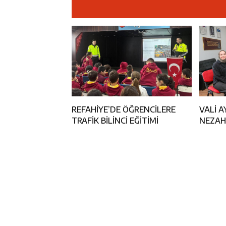
14:23
Kemah Belediy
14:22
30 İlde Deaş 
14:22
Milli Badminto
14:26
Geleceğin Üret
REFAHİYE’DE ÖĞRENCİLERE
VALİ 
TRAFİK BİLİNCİ EĞİTİMİ
NEZAH
ORTAO