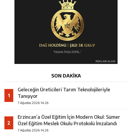
14:22
30 İlde Deaş Operasyonu: 104 Şüpheli Yakalandı
İstişare Buluşması
14:22
Milli Badmintoncular Erzincan Ticaret Ve Sanayi Odası’nı
14:26
Geleceğin Üreticileri Tarım Teknolojileriyle Tanışıyor
Ziyaret Etti
SON DAKİKA
Geleceğin Üreticileri Tarım Teknolojileriyle
1
Tanışıyor
7 Ağustos 2026-14:26
Erzincan’a Özel Eğitim İçin Modern Okul: Sümer
2
Özel Eğitim Meslek Okulu Protokolü İmzalandı
7 Ağustos 2026-14:26