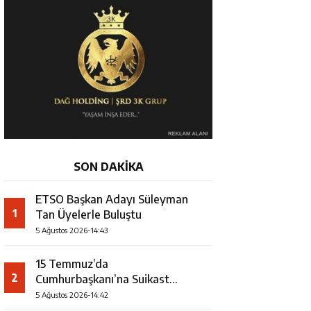
SON DAKİKA
ETSO Başkan Adayı Süleyman
1
Tan Üyelerle Buluştu
5 Ağustos 2026-14:43
15 Temmuz’da
2
Cumhurbaşkanı’na Suikast
Girişiminde Yer Alan Firari FETÖ
5 Ağustos 2026-14:42
Şüphelisi Yakalandı