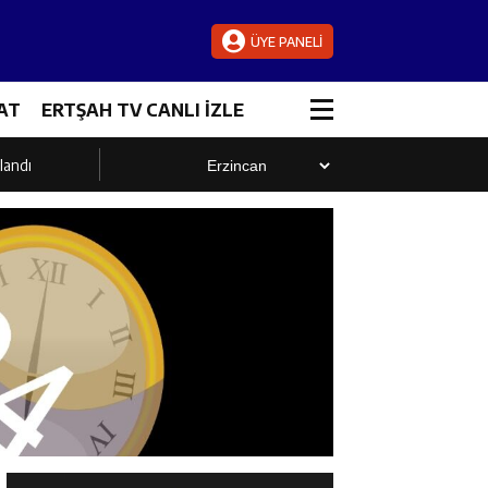
ÜYE PANELİ
AT
ERTŞAH TV CANLI İZLE
landı