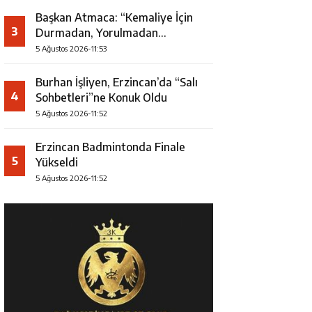
Başkan Atmaca: “Kemaliye İçin
3
Durmadan, Yorulmadan
Çalışıyoruz”
5 Ağustos 2026-11:53
Burhan İşliyen, Erzincan’da “Salı
4
Sohbetleri”ne Konuk Oldu
5 Ağustos 2026-11:52
Erzincan Badmintonda Finale
5
Yükseldi
5 Ağustos 2026-11:52