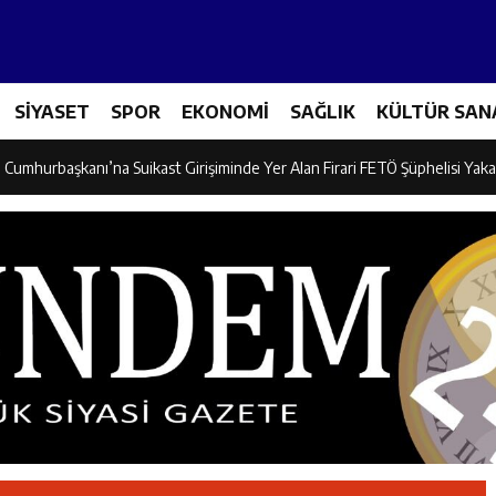
adına Yönelik Şiddetle Mücadele Eğitimi Düzenlendi
SİYASET
SPOR
EKONOMİ
SAĞLIK
KÜLTÜR SAN
dayı Süleyman Tan Üyelerle Buluştu
Cumhurbaşkanı’na Suikast Girişiminde Yer Alan Firari FETÖ Şüphelisi Yaka
 “Kemaliye İçin Durmadan, Yorulmadan Çalışıyoruz”
, Erzincan’da “Salı Sohbetleri”ne Konuk Oldu
ntonda Finale Yükseldi
ik Spor Kulübü Karate Takımı Türkiye Üçüncüsü Oldu
on Mikseri ile Otomobil Çarpıştı: 3 Kişi Yaralandı