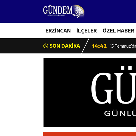
11:44
Kemaliye’de K
14:43
ERZİNCAN
İLÇELER
ÖZEL HABER
ETSO Başkan A
14:42
SON DAKİKA
15 Temmuz’da 
11:53
Başkan Atmaca:
11:52
Burhan İşliyen
11:52
Erzincan Badmi
11:51
Erzincan Gençl
11:49
Erzincan’da Bet