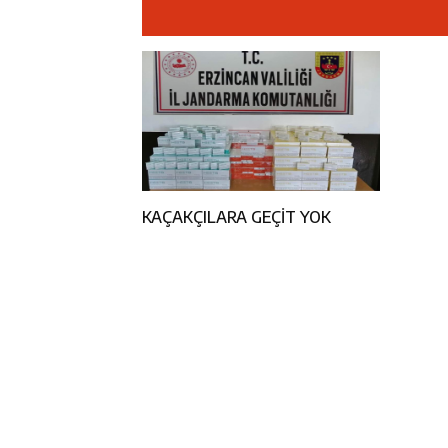
11:47
ETSO Başkanı 
11:45
Kemah’da Sulta
11:44
Kemaliye’de K
14:43
ETSO Başkan A
KAÇAKÇILARA GEÇİT YOK