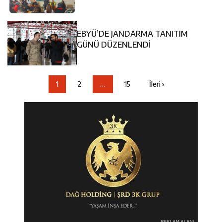
EBYÜ’DE JANDARMA TANITIM
GÜNÜ DÜZENLENDİ
1
2
…
15
İleri ›