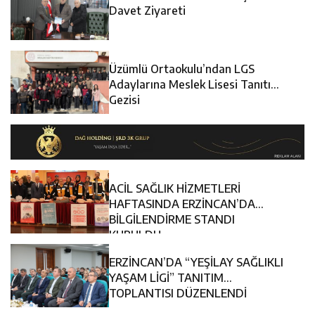
12:14
Erzincan’da Aranan 45 Şahıs Yakalandı: 24 Hükümlü
Sürdürüyor
Davet Ziyareti
12:13
Erzincan Erkek Tenis Takımı ANALİG’de Yarı Final Biletini
Cezaevine Gönderildi
Üzümlü Ortaokulu’ndan LGS
17:03
Erzincan Emniyeti’nden Semt Pazarında Bilgilendirme
Aldı
Adaylarına Meslek Lisesi Tanıtım
Gezisi
Faaliyeti
ACİL SAĞLIK HİZMETLERİ
HAFTASINDA ERZİNCAN’DA
BİLGİLENDİRME STANDI
KURULDU
ERZİNCAN’DA “YEŞİLAY SAĞLIKLI
YAŞAM LİGİ” TANITIM
TOPLANTISI DÜZENLENDİ