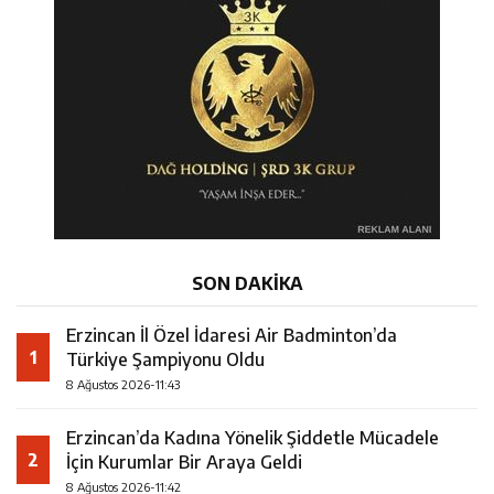
11:34
Vali Aydoğdu, Genç Sporcularla Bir Araya Geldi
Masaya Yatırıldı
14:26
Geleceğin Üreticileri Tarım Teknolojileriyle Tanışıyor
11:43
Erzincan İl Özel İdaresi Air Badminton’da Türkiye
Şampiyonu Oldu
SON DAKİKA
Erzincan İl Özel İdaresi Air Badminton’da
1
Türkiye Şampiyonu Oldu
8 Ağustos 2026-11:43
Erzincan’da Kadına Yönelik Şiddetle Mücadele
2
İçin Kurumlar Bir Araya Geldi
8 Ağustos 2026-11:42