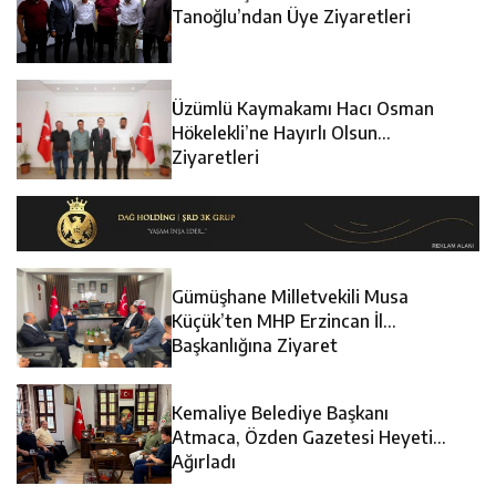
12:13
Erzincan Erkek Tenis Takımı ANALİG’de Yarı Final Biletini
Cezaevine Gönderildi
Tanoğlu’ndan Üye Ziyaretleri
12:12
Erzincan Emniyet Personeline Finansal Okuryazarlık
Aldı
Üzümlü Kaymakamı Hacı Osman
12:19
Umre Ödüllü Bilgi Yarışmasının Kazananları Kutsal
Eğitimi
Hökelekli’ne Hayırlı Olsun
Ziyaretleri
Topraklara Uğurlandı
Gümüşhane Milletvekili Musa
Küçük’ten MHP Erzincan İl
Başkanlığına Ziyaret
Kemaliye Belediye Başkanı
Atmaca, Özden Gazetesi Heyetini
Ağırladı