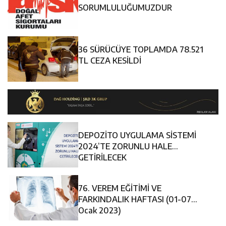
14:24
İlk Durak Medine Müdafii Fahreddin Paşa’nın Kızının
SORUMLULUĞUMUZDUR
14:24
Erzincan Aile ve Sosyal Hizmetler İl Müdürlüğünde
Kabri
36 SÜRÜCÜYE TOPLAMDA 78.521
11:37
Kavakyoluspor’dan PGL Başvurusu: Gözler TFF’nin
Değerlendirme Toplantısı
TL CEZA KESİLDİ
Kararında
DEPOZİTO UYGULAMA SİSTEMİ
2024’TE ZORUNLU HALE
GETİRİLECEK
76. VEREM EĞİTİMİ VE
FARKINDALIK HAFTASI (01-07
Ocak 2023)