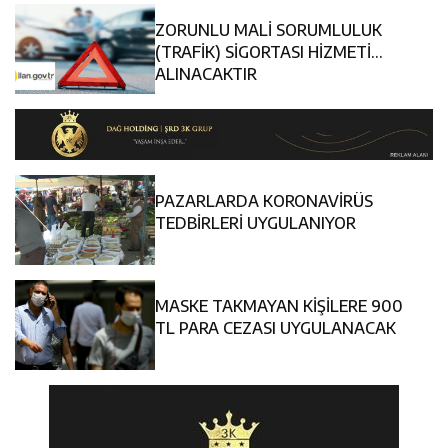
ZORUNLU MALİ SORUMLULUK
(TRAFİK) SİGORTASI HİZMETİ
ALINACAKTIR
PAZARLARDA KORONAVİRÜS
TEDBİRLERİ UYGULANIYOR
MASKE TAKMAYAN KİŞİLERE 900
TL PARA CEZASI UYGULANACAK