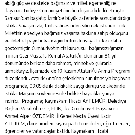
aldığı güç ve destekle bağımsız ve millet egemenliğine
dayanan Türkiye Cumhuriyeti’nin kuruluşuna liderlik etmiştir.
Samsun’dan başlatıp İzmir’de büyük zaferlerle sonuçlandırdığı
İstiklal Savaşımızla; tarih sahnesinden silinmek istenen Türk
Milletinin ebediyen bağımsız yaşama hakkına sahip olduğunu
ve ilelebet payidar kalacağını bütün dünyaya bir kez daha
göstermiştir. Cumhuriyetimizin kurucusu, bağımsızlığımızın
mimarı Gazi Mustafa Kemal Atatürk’ü, ölümünün 81. yıl
dönümünde bir kez daha rahmet, minnet ve şükranla
anmaktayız. İlçemizde de 10 Kasım Atatürk’ü Anma Programı
düzenlendi. Atatürk Anıtı’na çelenklerin sunulmasıyla başlayan
programda, 09:05’de iki dakikalık saygı duruşu ve akabinde
İstiklal Marşının söylenmesi ile birlikte bayraklar yarıya
indirildi. Programa; Kaymakam Hicabi AYTEMÜR, Belediye
Başkan Vekili Ahmet ÇELİK, İlçe Cumhuriyet Başsavcısı
Ahmet Alper ÖZDEMİR, İl Genel Meclis Üyesi Kadir
YILDIRIM, daire amirleri, siyasi parti temsilcileri, öğretmenler,
öğrenciler ve vatandaşlar katıldı. Kaymakam Hicabi