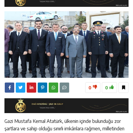
11:45
Kemah’da Sultanmelik Giriş Mevkii Yol Genişletme
11:44
Kemaliye’de Kadına Yönelik Şiddetle Mücadele Eğitimi
Çalışmaları Başladı
14:43
ETSO Başkan Adayı Süleyman Tan Üyelerle Buluştu
Düzenlendi
0
0
Gazi Mustafa Kemal Atatürk, ülkenin içinde bulunduğu zor
şartlara ve sahip olduğu sınırlı imkânlara rağmen, milletinden