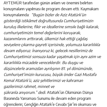
AYTEMÜR tarafından günün anlam ve önemini belirten
konuşmaların yapılması ile program devam etti. Kaymakam
konuşmalarında:
“
Bugün bizler de Aziz Atatürk’ün
gösterdiği istikâmet doğrultusunda Cumhuriyetimizin
kuruluş ilkelerine, fikir ve ideallerine sımsıkı bağlı kalarak,
cumhuriyetimizin temel değerlerini koruyarak,
kazanımlarını arttırarak, ülkemizi hak ettiği çağdaş
seviyelere çıkarma gayreti içerisinde, yolumuza kararlılıkla
devam ediyoruz. İnanıyoruz ki, gelecek nesillerimiz de
Cumhuriyetimizi sonsuza kadar yaşatmak için aynı azim ve
kararlılıkla mücadele vereceklerdir. Bu duygu ve
düşüncelerle aramızdan ayrılışının 81. yıl dönümünde,
Cumhuriyet’imizin kurucusu, büyük önder Gazi Mustafa
Kemal Atatürk’ü, aziz şehitlerimizi ve kahraman
gazilerimizi rahmet, minnet ve
şükranla anıyorum.”
dedi.
Atatürk’ün Ölümünün Dünya
Basınında Yansıması Sunumu ile devam eden program
öğrencilerin; Gençliğin Atatürk’e Cevabı Şiir’ini okuması ve