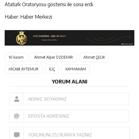
Atatürk Oratoryosu gösterisi ile sona erdi.
Haber: Haber Merkezi
10 kasım
Ahmet Alper ÖZDEMİR
Ahmet ÇELİK
HİCABİ AYTEMUR
İLİÇ
KAYMAKAM
YORUM ALANI