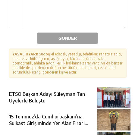
GÖNDER
YASAL UYARI!
Suç teşkil edecek, yasadışı, tehditkar, rahatsız edici,
hakaret ve küfür içeren, aşağılayıcı, küçük düşürücü, kaba,
pornografik, ahlaka aykırı, kişilik haklarına zarar verici ya da benzeri
niteliklerde içeriklerden doğan her türlü mali, hukuki, cezai, idari
sorumluluk içeriği gönderen kişiye aittir.
ETSO Başkan Adayı Süleyman Tan
Üyelerle Buluştu
15 Temmuz’da Cumhurbaşkanı’na
Suikast Girişiminde Yer Alan Firari
FETÖ Şüphelisi Yakalandı