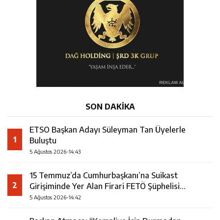
SON DAKİKA
ETSO Başkan Adayı Süleyman Tan Üyelerle
1
Buluştu
5 Ağustos 2026-14:43
15 Temmuz’da Cumhurbaşkanı’na Suikast
2
Girişiminde Yer Alan Firari FETÖ Şüphelisi
Yakalandı
5 Ağustos 2026-14:42