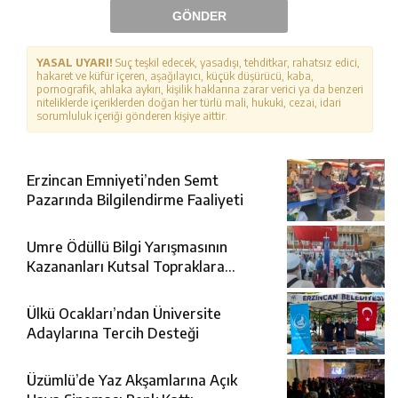
GÖNDER
YASAL UYARI!
Suç teşkil edecek, yasadışı, tehditkar, rahatsız edici,
hakaret ve küfür içeren, aşağılayıcı, küçük düşürücü, kaba,
pornografik, ahlaka aykırı, kişilik haklarına zarar verici ya da benzeri
niteliklerde içeriklerden doğan her türlü mali, hukuki, cezai, idari
sorumluluk içeriği gönderen kişiye aittir.
Erzincan Emniyeti’nden Semt
Pazarında Bilgilendirme Faaliyeti
Umre Ödüllü Bilgi Yarışmasının
Kazananları Kutsal Topraklara
Uğurlandı
Ülkü Ocakları’ndan Üniversite
Adaylarına Tercih Desteği
Üzümlü’de Yaz Akşamlarına Açık