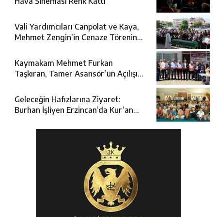
Hava Sineması Renk Kattı
Vali Yardımcıları Canpolat ve Kaya,
Mehmet Zengin’in Cenaze Törenine
Katıldı
Kaymakam Mehmet Furkan
Taşkıran, Tamer Asansör’ün Açılışına
Katıldı
Geleceğin Hafızlarına Ziyaret:
Burhan İşliyen Erzincan’da Kur’an
Kursu Öğrencileriyle Buluştu