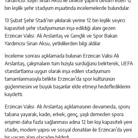
Yardımcısı Sayın Sinan Aksu ile birlikte yapımı devam eden 12
bin kişilik şehir stadyum inşaatında incelemelerde bulundular.
13 Şubat Şehir Stadı’nın yıkılarak yerine 12 bin kişilik seyirci
kapasiteli şehir stadyumunun inşa edildiği alanı gezen
Erzincan Valisi Ali Arslantaş ve Gençlik ve Spor Bakan
Yardımcısı Sinan Aksu, yetkililerden bilgi aldılar.
İnceleme sonrası açıklamada bulunan Erzincan Valisi Ali
Arslantaş, çalışmaların tüm hızıyla sürdüğünü belirterek, UEFA
standartlarına uygun olarak inşa edilen stadyumum
tamamlanmasıyla birlikte Erzincan’da spor kültürünün
güçlenmesini ve büyük başarılar elde etmeyi hedeflediklerini
kaydetti.
Erzincan Valisi Ali Arslantaş açıklamasının devamında, sporu
tabana yayarak, kadın, erkek, genç, yaşlı demeden spora
erişimin daha fazla sağlanması adına 12 bin kişi kapasiteli yeni
stadın, modern yapısı ve sosyal donatıları ile Erzincan’da yeni
bir yaşam alanı olacağını bildirdi.