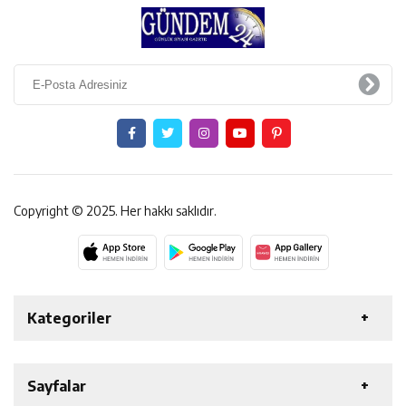
Copyright © 2025. Her hakkı saklıdır.
Kategoriler
ERZİNCAN
GENEL
EKONOMİ
SAĞLIK
Sayfalar