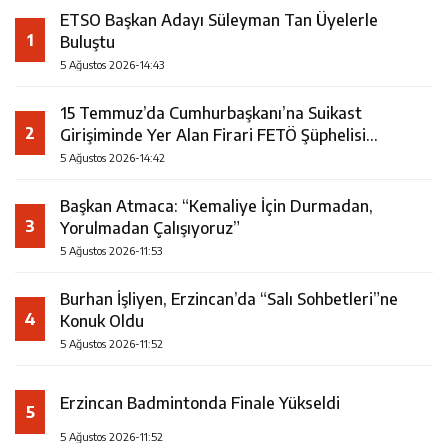
ETSO Başkan Adayı Süleyman Tan Üyelerle
1
Buluştu
5 Ağustos 2026-14:43
15 Temmuz’da Cumhurbaşkanı’na Suikast
2
Girişiminde Yer Alan Firari FETÖ Şüphelisi
Yakalandı
5 Ağustos 2026-14:42
Başkan Atmaca: “Kemaliye İçin Durmadan,
3
Yorulmadan Çalışıyoruz”
5 Ağustos 2026-11:53
Burhan İşliyen, Erzincan’da “Salı Sohbetleri”ne
4
Konuk Oldu
5 Ağustos 2026-11:52
Erzincan Badmintonda Finale Yükseldi
5
5 Ağustos 2026-11:52