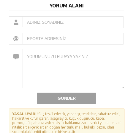
YORUM ALANI
GÖNDER
YASAL UYARI!
Suç teşkil edecek, yasadışı, tehditkar, rahatsız edici,
hakaret ve küfür içeren, aşağılayıcı, küçük düşürücü, kaba,
pornografik, ahlaka aykırı, kişilik haklarına zarar verici ya da benzeri
niteliklerde içeriklerden doğan her türlü mali, hukuki, cezai, idari
sorumluluk içeriği gönderen kişiye aittir.