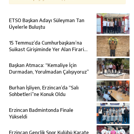
ETSO Başkan Adayı Süleyman Tan
Üyelerle Buluştu
15 Temmuz’da Cumhurbaşkanı’na
Suikast Girişiminde Yer Alan Firari
FETÖ Şüphelisi Yakalandı
Başkan Atmaca: “Kemaliye İçin
Durmadan, Yorulmadan Çalışıyoruz”
Burhan İşliyen, Erzincan’da “Salı
Sohbetleri”ne Konuk Oldu
Erzincan Badmintonda Finale
Yükseldi
Erzincan Gençlik Spor Kulübü Karate