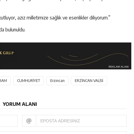
tluyor, aziz milletimize sağlık ve esenlikler diliyorum.”
da bulunuldu.
RAM
CUMHURİYET
Erzincan
ERZİNCAN VALİSİ
YORUM ALANI