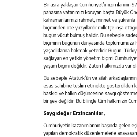
Bir asra yaklaşan Cumhuriyet’imizin ilanının 97
pahasına vatanımızı koruyan başta Büyük Önd
kahramanlarımızı rahmet, minnet ve şükranla 
biçiminden öte yüzyıllardır milletçe inşa ettiğ
bugün vücut bulmuş halidir. Bu sebeple sadec
biçiminin bugünün dünyasında toplumumuza hang
yaşadıklarına bakmak yeterlidir.Bugün, Türkiy
sağlayan en yetkin yönetim biçimi Cumhuriyett
yaşam biçimi değildir. Zaten halkımızda var ola
Bu sebeple Atatürk’ün ve silah arkadaşlarının
esas sahibine teslim etmekte gösterdikleri kar
baskıcı ve halkın düşüncesine saygı gösterme
bir şey değildir. Bu bilinçle tüm halkımızın Cum
Saygıdeğer Erzincanlılar,
Cumhuriyetin kazanımlarının başında gelen eşit
yapılan demokratik düzenlemelerle anayasamız