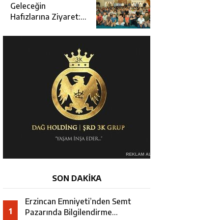
Açılışına Katıldı
Geleceğin
Hafızlarına Ziyaret:
Burhan İşliyen
Erzincan’da Kur’an
Kursu Öğrencileriyle
Buluştu
SON DAKİKA
Erzincan Emniyeti’nden Semt
1
Pazarında Bilgilendirme