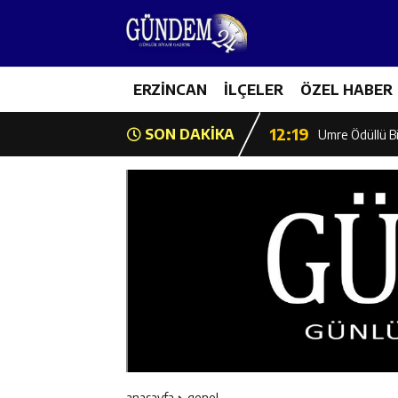
12:13
Erzincan Erkek 
17:03
ERZİNCAN
İLÇELER
ÖZEL HABER
Erzincan Emniy
12:19
SON DAKİKA
Umre Ödüllü Bi
12:18
Ülkü Ocakları’
12:17
Üzümlü’de Yaz 
12:16
Vali Yardımcıl
12:16
Kaymakam Mehm
12:15
Geleceğin Hafız
anasayfa
genel