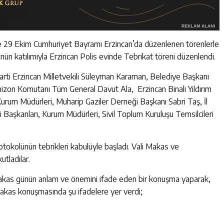
 ve 29 Ekim Cumhuriyet Bayramı Erzincan’da düzenlenen törenlerle
ün katılımıyla Erzincan Polis evinde Tebrikat töreni düzenlendi.
ti Erzincan Milletvekili Süleyman Karaman, Belediye Başkanı
izon Komutanı Tüm General Davut Ala, Erzincan Binali Yıldırım
Kurum Müdürleri, Muharip Gaziler Derneği Başkanı Sabri Taş, İl
ti Başkanları, Kurum Müdürleri, Sivil Toplum Kuruluşu Temsilcileri
tokolünün tebrikleri kabulüyle başladı. Vali Makas ve
utladılar.
kas günün anlam ve önemini ifade eden bir konuşma yaparak,
akas konuşmasında şu ifadelere yer verdi;