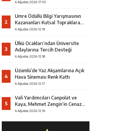
Faaliyeti
6 Ağustos 2026-17:03
Umre Ödüllü Bilgi Yarışmasının
2
Kazananları Kutsal Topraklara
Uğurlandı
6 Ağustos 2026-12:19
Ülkü Ocakları’ndan Üniversite
3
Adaylarına Tercih Desteği
6 Ağustos 2026-12:18
Üzümlü’de Yaz Akşamlarına Açık
4
Hava Sineması Renk Kattı
6 Ağustos 2026-12:17
Vali Yardımcıları Canpolat ve
5
Kaya, Mehmet Zengin’in Cenaze
Törenine Katıldı
6 Ağustos 2026-12:16