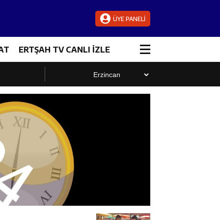
ÜYE PANELİ
AT
ERTŞAH TV CANLI İZLE
luştu