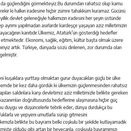
ha da güçlendiğini görmekteyiz.Bu durumdan rahatsız olup kamu
erekir ki halkın iradesine hiçbir zümre tahakküm kuramaz. Gücünü
yıllık devlet geleneğiyle halkımızın iradesini her şeyin üstünde
ep ayrımı yapılmadan asırlardır kardeşçe yaşayan aziz milletimizin
ayacağının kanıtıdır.Ülkemiz, Atatürk’ün gösterdiği hedefler
 etmektedir. Ekonomi, sağlık, eğitim, kültür başta olmak üzere
biriyiz artık. Türkiye, dünyada sözü dinlenen, zor durumda olan
gelmiştir.
eni kuşaklara yurttaşı olmaktan gurur duyacakları güçlü bir ülke
önemde bir kez daha gördük ki ülkemizin güçlenmesinden rahatsız
pılan saldırılara karşı devletimiz aziz milletimizle birlikte gereken
kazanımları doğrultusunda hedeflerine ulaşmasına hiçbir güç
bu duygu ve düşüncelerle tebrik eder, dünya durdukça bu
klarla ve yepyeni umutlarla sürüp gitmesini
mızla birlikte bu bayramı belki coşkulu bir şekilde kutlayamadık
mişte olduğu gibi artan bir heyecanla, coşkuyla bayramımızı