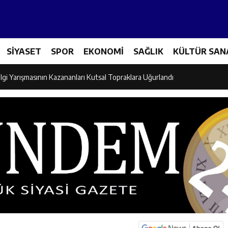
Tenis Takımı ANALİG’de Yarı Final Biletini Aldı
SİYASET
SPOR
EKONOMİ
SAĞLIK
KÜLTÜR SAN
eti’nden Semt Pazarında Bilgilendirme Faaliyeti
lgi Yarışmasının Kazananları Kutsal Topraklara Uğurlandı
ndan Üniversite Adaylarına Tercih Desteği
Akşamlarına Açık Hava Sineması Renk Kattı
arı Canpolat ve Kaya, Mehmet Zengin’in Cenaze Törenine Katıldı
et Furkan Taşkıran, Tamer Asansör’ün Açılışına Katıldı
larına Ziyaret: Burhan İşliyen Erzincan’da Kur’an Kursu Öğrencileriyle Bu