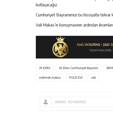
kutlayacağız.
Cumhuriyet Bayramımızı bu hissiyatla tekrar ku
Vali Makas’ın konuşmasının ardından ikramlar
29 EKİM
29 Ekim Cumhuriyet Bayramı
BAY
mehmet makas
POLİS EVİ
vali