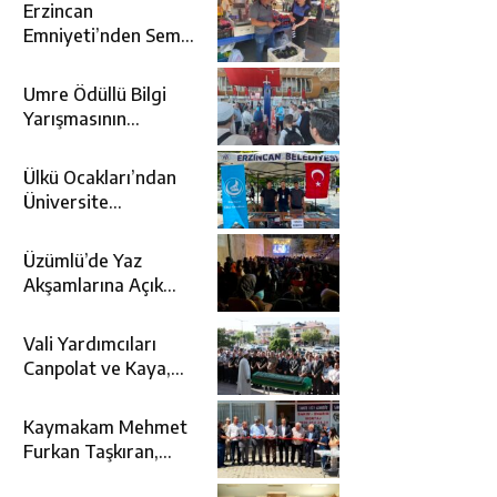
Erzincan
Emniyeti’nden Semt
Pazarında
Bilgilendirme
Umre Ödüllü Bilgi
Faaliyeti
Yarışmasının
Kazananları Kutsal
Topraklara
Ülkü Ocakları’ndan
Uğurlandı
Üniversite
Adaylarına Tercih
Desteği
Üzümlü’de Yaz
Akşamlarına Açık
Hava Sineması Renk
Kattı
Vali Yardımcıları
Canpolat ve Kaya,
Mehmet Zengin’in
Cenaze Törenine
Kaymakam Mehmet
Katıldı
Furkan Taşkıran,
Tamer Asansör’ün