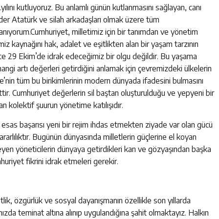
.yılını kutluyoruz. Bu anlamlı günün kutlanmasını sağlayan, canı
er Atatürk ve silah arkadaşları olmak üzere tüm
anıyorum.Cumhuriyet, milletimiz için bir tanımdan ve yönetim
imiz kaynağını hak, adalet ve eşitlikten alan bir yaşam tarzının
e 29 Ekim’de idrak edeceğimiz bir olgu değildir. Bu yaşama
i artı değerleri getirdiğini anlamak için çevremizdeki ülkelerin
e’nin tüm bu birikimlerinin modern dünyada ifadesini bulmasını
ir. Cumhuriyet değerlerin sil baştan oluşturulduğu ve yepyeni bir
n kolektif şuurun yönetime katılışıdır.
 esas başarısı yeni bir rejim ihdas etmekten ziyade var olan gücü
arlılıktır. Bugünün dünyasında milletlerin güçlerine el koyan
yen yöneticilerin dünyaya getirdikleri kan ve gözyaşından başka
huriyet fikrini idrak etmeleri gerekir.
lik, özgürlük ve sosyal dayanışmanın özellikle son yıllarda
da teminat altına alınıp uygulandığına şahit olmaktayız. Halkın