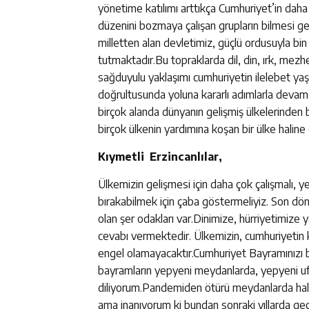
yönetime katılımı arttıkça Cumhuriyet’in da
düzenini bozmaya çalışan grupların bilmesi g
milletten alan devletimiz, güçlü ordusuyla bin 
tutmaktadır.Bu topraklarda dil, din, ırk, mezh
sağduyulu yaklaşımı cumhuriyetin ilelebet yaş
doğrultusunda yoluna kararlı adımlarla devam
birçok alanda dünyanın gelişmiş ülkelerinden 
birçok ülkenin yardımına koşan bir ülke haline 
Kıymetli Erzincanlılar,
Ülkemizin gelişmesi için daha çok çalışmalı, y
bırakabilmek için çaba göstermeliyiz. Son d
olan şer odakları var.Dinimize, hürriyetimize ya
cevabı vermektedir. Ülkemizin, cumhuriyetin 
engel olamayacaktır.Cumhuriyet Bayramınızı 
bayramların yepyeni meydanlarda, yepyeni ufu
diliyorum.Pandemiden ötürü meydanlarda halkı
ama inanıyorum ki bundan sonraki yıllarda geç