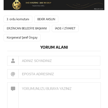
3. ordu komutanı
BEKİR AKSUN
ERZİNCAN BELEDİYE BAŞKANI
İADE-İ ZİYARET
Korgeneral Şeref Öngay
YORUM ALANI