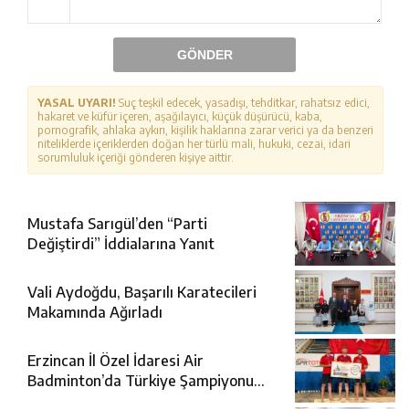
GÖNDER
YASAL UYARI!
Suç teşkil edecek, yasadışı, tehditkar, rahatsız edici,
hakaret ve küfür içeren, aşağılayıcı, küçük düşürücü, kaba,
pornografik, ahlaka aykırı, kişilik haklarına zarar verici ya da benzeri
niteliklerde içeriklerden doğan her türlü mali, hukuki, cezai, idari
sorumluluk içeriği gönderen kişiye aittir.
Mustafa Sarıgül’den “Parti
Değiştirdi” İddialarına Yanıt
Vali Aydoğdu, Başarılı Karatecileri
Makamında Ağırladı
Erzincan İl Özel İdaresi Air
Badminton’da Türkiye Şampiyonu
Oldu