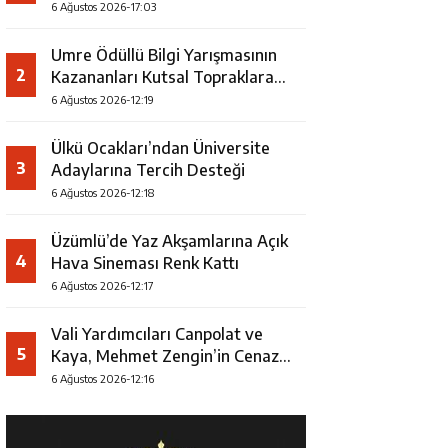
Faaliyeti
6 Ağustos 2026-17:03
Umre Ödüllü Bilgi Yarışmasının
2
Kazananları Kutsal Topraklara
Uğurlandı
6 Ağustos 2026-12:19
Ülkü Ocakları’ndan Üniversite
3
Adaylarına Tercih Desteği
6 Ağustos 2026-12:18
Üzümlü’de Yaz Akşamlarına Açık
4
Hava Sineması Renk Kattı
6 Ağustos 2026-12:17
Vali Yardımcıları Canpolat ve
5
Kaya, Mehmet Zengin’in Cenaze
Törenine Katıldı
6 Ağustos 2026-12:16