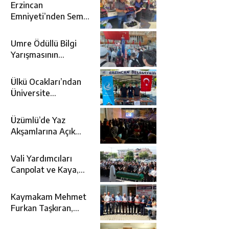
Erzincan
Emniyeti’nden Semt
Pazarında
Bilgilendirme
Umre Ödüllü Bilgi
Faaliyeti
Yarışmasının
Kazananları Kutsal
Topraklara
Ülkü Ocakları’ndan
Uğurlandı
Üniversite
Adaylarına Tercih
Desteği
Üzümlü’de Yaz
Akşamlarına Açık
Hava Sineması Renk
Kattı
Vali Yardımcıları
Canpolat ve Kaya,
Mehmet Zengin’in
Cenaze Törenine
Kaymakam Mehmet
Katıldı
Furkan Taşkıran,
Tamer Asansör’ün