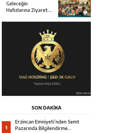
Açılışına Katıldı
Geleceğin
Hafızlarına Ziyaret:
Burhan İşliyen
Erzincan’da Kur’an
Kursu Öğrencileriyle
Buluştu
SON DAKİKA
Erzincan Emniyeti’nden Semt
1
Pazarında Bilgilendirme