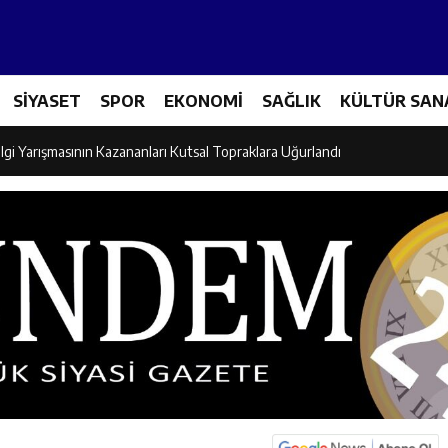
Tenis Takımı ANALİG’de Yarı Final Biletini Aldı
SİYASET
SPOR
EKONOMİ
SAĞLIK
KÜLTÜR SAN
eti’nden Semt Pazarında Bilgilendirme Faaliyeti
lgi Yarışmasının Kazananları Kutsal Topraklara Uğurlandı
ndan Üniversite Adaylarına Tercih Desteği
Akşamlarına Açık Hava Sineması Renk Kattı
arı Canpolat ve Kaya, Mehmet Zengin’in Cenaze Törenine Katıldı
et Furkan Taşkıran, Tamer Asansör’ün Açılışına Katıldı
larına Ziyaret: Burhan İşliyen Erzincan’da Kur’an Kursu Öğrencileriyle Bu