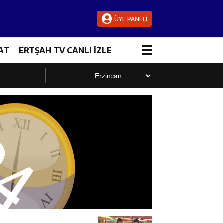
ÜYE PANELİ
AT
ERTŞAH TV CANLI İZLE
luştu