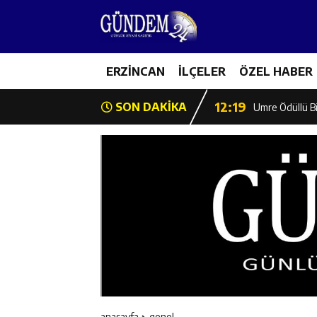
12:13
Erzincan Erkek 
17:03
ERZİNCAN
İLÇELER
ÖZEL HABER
Erzincan Emniy
12:19
SON DAKİKA
Umre Ödüllü Bi
12:18
Ülkü Ocakları’
12:17
Üzümlü’de Yaz 
12:16
Vali Yardımcıl
12:16
Kaymakam Mehm
12:15
Geleceğin Hafız
anasayfa
genel