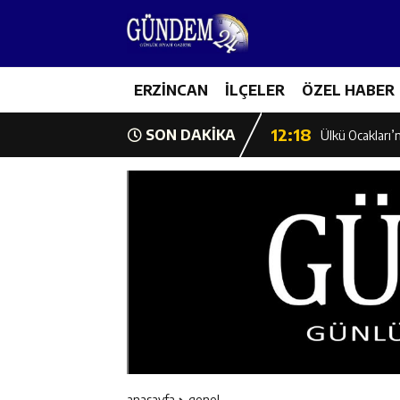
12:13
Erzincan Erkek 
17:03
Erzincan Emniy
12:19
ERZİNCAN
İLÇELER
ÖZEL HABER
Umre Ödüllü Bi
12:18
SON DAKİKA
Ülkü Ocakları’
12:17
Üzümlü’de Yaz 
12:16
Vali Yardımcıl
12:16
Kaymakam Mehm
12:15
Geleceğin Hafız
12:14
ETSO Başkan A
anasayfa
genel