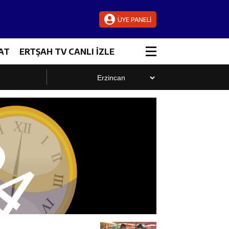
ÜYE PANELİ
AT
ERTŞAH TV CANLI İZLE
luştu