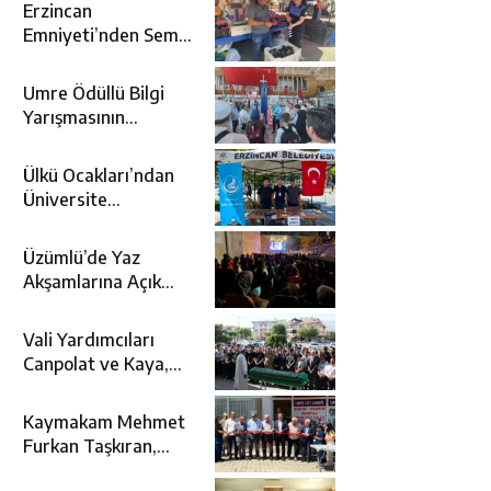
Erzincan
Emniyeti’nden Semt
Pazarında
Bilgilendirme
Umre Ödüllü Bilgi
Faaliyeti
Yarışmasının
Kazananları Kutsal
Topraklara
Ülkü Ocakları’ndan
Uğurlandı
Üniversite
Adaylarına Tercih
Desteği
Üzümlü’de Yaz
Akşamlarına Açık
Hava Sineması Renk
Kattı
Vali Yardımcıları
Canpolat ve Kaya,
Mehmet Zengin’in
Cenaze Törenine
Kaymakam Mehmet
Katıldı
Furkan Taşkıran,
Tamer Asansör’ün