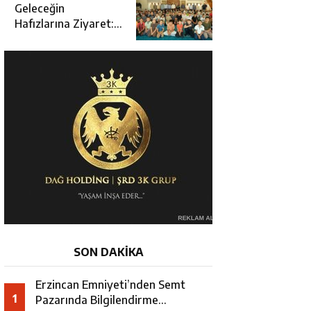
Açılışına Katıldı
Geleceğin
Hafızlarına Ziyaret:
Burhan İşliyen
Erzincan’da Kur’an
Kursu Öğrencileriyle
Buluştu
SON DAKİKA
Erzincan Emniyeti’nden Semt
1
Pazarında Bilgilendirme