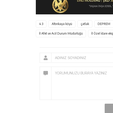
4.3
Altınkaya köyü
çatlak
DEPREM
İl Afet ve Acil Durum Müdürlüğü
İl Özel İdare ekip