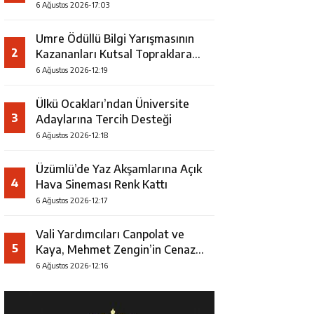
Faaliyeti
6 Ağustos 2026-17:03
Umre Ödüllü Bilgi Yarışmasının
2
Kazananları Kutsal Topraklara
Uğurlandı
6 Ağustos 2026-12:19
Ülkü Ocakları’ndan Üniversite
3
Adaylarına Tercih Desteği
6 Ağustos 2026-12:18
Üzümlü’de Yaz Akşamlarına Açık
4
Hava Sineması Renk Kattı
6 Ağustos 2026-12:17
Vali Yardımcıları Canpolat ve
5
Kaya, Mehmet Zengin’in Cenaze
Törenine Katıldı
6 Ağustos 2026-12:16