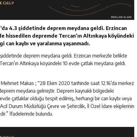
16’da 4.3 şiddetinde deprem meydana geldi. Erzincan
yde hissedilen depremde Tercan’ın Altınkaya köyündeki
gi can kaybı ve yaralanma yaşanmadı.
.3 şiddetinde deprem meydana geldi. Erzincan merkezle birlikte
ercan’ın Altınkaya köyündeki 10 evde çatlak meydana geldi.
isi Mehmet Makas ; “28 Ekim 2020 tarihinde saat 12.16’da merkez
r deprem meydana gelmiştir. Deprem kaynaklı bölgedeki
evde çatlaklar olduğu tespit edilmiş, herhangi bir can kaybı veya
cil Durum Müdürlüğü Çevre ve Şehircilik, İl Özel İdare ekiplerinin
ir.” İfadelerinde bulundu.