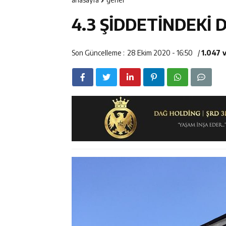
12:14
Erzincan’da Ar
4.3 ŞİDDETİNDEKİ
12:13
Erzincan Erkek 
17:03
Erzincan Emniy
Son Güncelleme :
28 Ekim 2020 - 16:50
/
1.047 