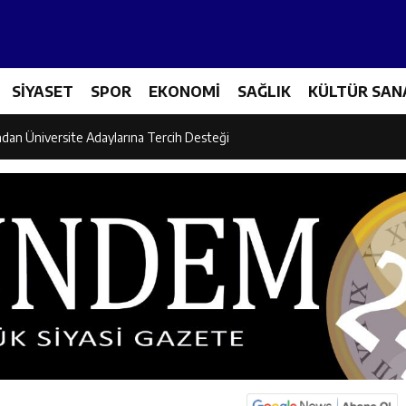
Tenis Takımı ANALİG’de Yarı Final Biletini Aldı
eti’nden Semt Pazarında Bilgilendirme Faaliyeti
SİYASET
SPOR
EKONOMİ
SAĞLIK
KÜLTÜR SAN
lgi Yarışmasının Kazananları Kutsal Topraklara Uğurlandı
ndan Üniversite Adaylarına Tercih Desteği
Akşamlarına Açık Hava Sineması Renk Kattı
arı Canpolat ve Kaya, Mehmet Zengin’in Cenaze Törenine Katıldı
et Furkan Taşkıran, Tamer Asansör’ün Açılışına Katıldı
larına Ziyaret: Burhan İşliyen Erzincan’da Kur’an Kursu Öğrencileriyle Bu
dayı Süleyman Tan Üyelerle Buluşmayı Sürdürüyor