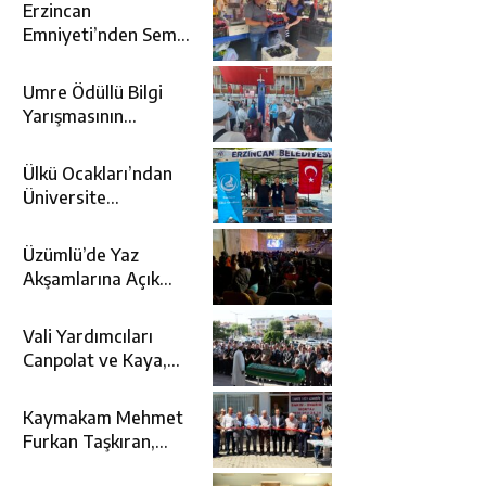
Erzincan
Emniyeti’nden Semt
Pazarında
Bilgilendirme
Umre Ödüllü Bilgi
Faaliyeti
Yarışmasının
Kazananları Kutsal
Topraklara
Ülkü Ocakları’ndan
Uğurlandı
Üniversite
Adaylarına Tercih
Desteği
Üzümlü’de Yaz
Akşamlarına Açık
Hava Sineması Renk
Kattı
Vali Yardımcıları
Canpolat ve Kaya,
Mehmet Zengin’in
Cenaze Törenine
Kaymakam Mehmet
Katıldı
Furkan Taşkıran,
Tamer Asansör’ün