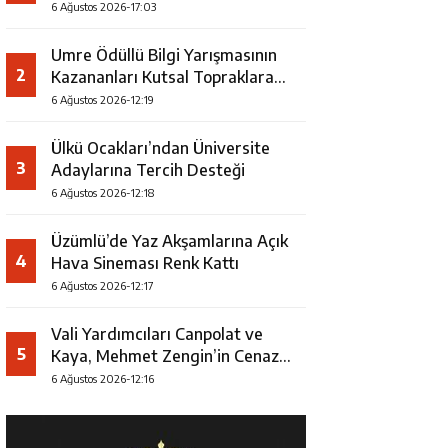
Faaliyeti
6 Ağustos 2026-17:03
Umre Ödüllü Bilgi Yarışmasının
2
Kazananları Kutsal Topraklara
Uğurlandı
6 Ağustos 2026-12:19
Ülkü Ocakları’ndan Üniversite
3
Adaylarına Tercih Desteği
6 Ağustos 2026-12:18
Üzümlü’de Yaz Akşamlarına Açık
4
Hava Sineması Renk Kattı
6 Ağustos 2026-12:17
Vali Yardımcıları Canpolat ve
5
Kaya, Mehmet Zengin’in Cenaze
Törenine Katıldı
6 Ağustos 2026-12:16