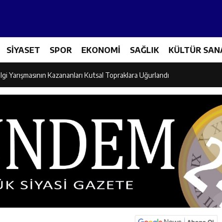
Tenis Takımı ANALİG’de Yarı Final Biletini Aldı
SİYASET
SPOR
EKONOMİ
SAĞLIK
KÜLTÜR SAN
eti’nden Semt Pazarında Bilgilendirme Faaliyeti
lgi Yarışmasının Kazananları Kutsal Topraklara Uğurlandı
ndan Üniversite Adaylarına Tercih Desteği
Akşamlarına Açık Hava Sineması Renk Kattı
arı Canpolat ve Kaya, Mehmet Zengin’in Cenaze Törenine Katıldı
et Furkan Taşkıran, Tamer Asansör’ün Açılışına Katıldı
larına Ziyaret: Burhan İşliyen Erzincan’da Kur’an Kursu Öğrencileriyle Bu