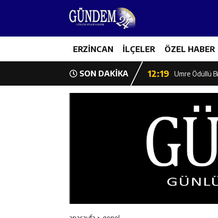
12:13
Erzincan Erkek 
17:03
ERZİNCAN
İLÇELER
ÖZEL HABER
Erzincan Emniy
12:19
SON DAKİKA
Umre Ödüllü Bi
12:18
Ülkü Ocakları’
12:17
Üzümlü’de Yaz 
12:16
Vali Yardımcıl
12:16
Kaymakam Mehm
12:15
Geleceğin Hafız
anasayfa
genel