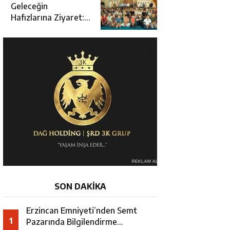
Açılışına Katıldı
Geleceğin
Hafızlarına Ziyaret:
Burhan İşliyen
Erzincan’da Kur’an
Kursu Öğrencileriyle
Buluştu
SON DAKİKA
Erzincan Emniyeti’nden Semt
1
Pazarında Bilgilendirme