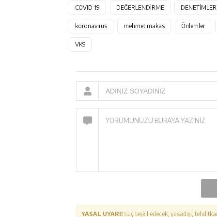
COVID-19
DEĞERLENDİRME
DENETİMLER
koronavirüs
mehmet makas
Önlemler
VKS
YASAL UYARI!
Suç teşkil edecek, yasadışı, tehditka