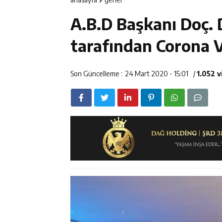
14:23
Kemah Belediy
A.B.D Başkanı Doç.
14:22
30 İlde Deaş 
tarafından Corona Vi
14:22
Milli Badminto
Son Güncelleme :
24 Mart 2020 - 15:01
/
1.052 
14:26
Geleceğin Üret