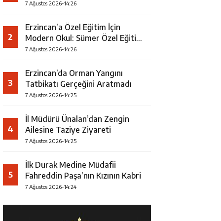
7 Ağustos 2026-14:26
Erzincan’a Özel Eğitim İçin
2
Modern Okul: Sümer Özel Eğitim
Meslek Okulu Protokolü
7 Ağustos 2026-14:26
İmzalandı
Erzincan’da Orman Yangını
3
Tatbikatı Gerçeğini Aratmadı
7 Ağustos 2026-14:25
İl Müdürü Ünalan’dan Zengin
4
Ailesine Taziye Ziyareti
7 Ağustos 2026-14:25
İlk Durak Medine Müdafii
5
Fahreddin Paşa’nın Kızının Kabri
7 Ağustos 2026-14:24