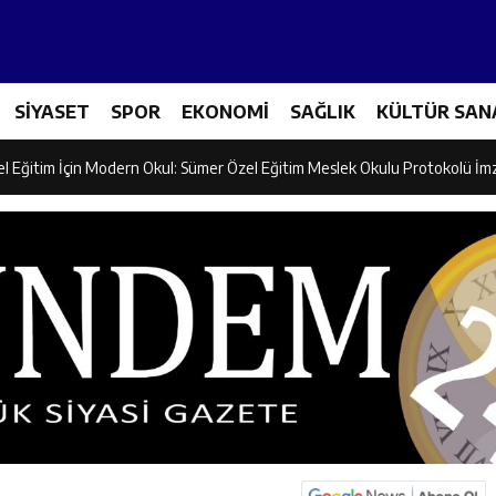
ncular Erzincan Ticaret Ve Sanayi Odası’nı Ziyaret Etti
SİYASET
SPOR
EKONOMİ
SAĞLIK
KÜLTÜR SAN
icileri Tarım Teknolojileriyle Tanışıyor
el Eğitim İçin Modern Okul: Sümer Özel Eğitim Meslek Okulu Protokolü İm
rman Yangını Tatbikatı Gerçeğini Aratmadı
an’dan Zengin Ailesine Taziye Ziyareti
ine Müdafii Fahreddin Paşa’nın Kızının Kabri
 ve Sosyal Hizmetler İl Müdürlüğünde Değerlendirme Toplantısı
n Projesi Kapsamında Öğrencilere Güvenlik Eğitimi