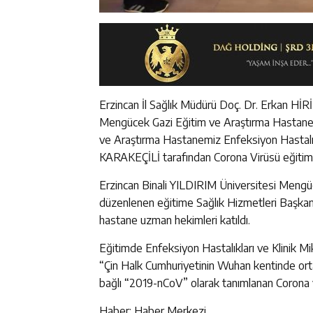
Erzincan İl Sağlık Müdürü Doç. Dr. Erkan HİRİ
Mengücek Gazi Eğitim ve Araştırma Hastan
ve Araştırma Hastanemiz Enfeksiyon Hastalıkl
KARAKEÇİLİ tarafından Corona Virüsü eğitimi 
Erzincan Binali YILDIRIM Üniversitesi Meng
düzenlenen eğitime Sağlık Hizmetleri Başkan
hastane uzman hekimleri katıldı.
Eğitimde Enfeksiyon Hastalıkları ve Klinik M
“Çin Halk Cumhuriyetinin Wuhan kentinde ortaya 
bağlı “2019-nCoV” olarak tanımlanan Corona vir
Haber: Haber Merkezi