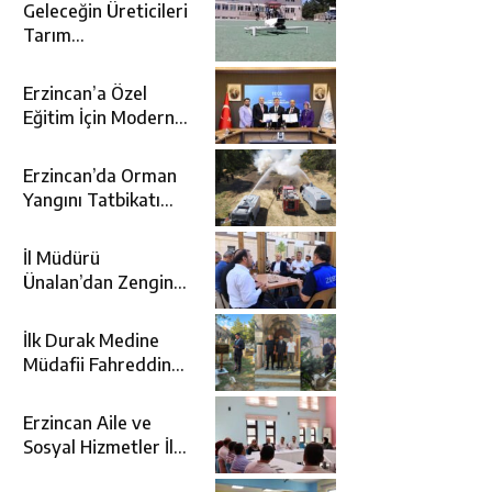
Geleceğin Üreticileri
Tarım
Teknolojileriyle
Tanışıyor
Erzincan’a Özel
Eğitim İçin Modern
Okul: Sümer Özel
Eğitim Meslek Okulu
Erzincan’da Orman
Protokolü İmzalandı
Yangını Tatbikatı
Gerçeğini Aratmadı
İl Müdürü
Ünalan’dan Zengin
Ailesine Taziye
Ziyareti
İlk Durak Medine
Müdafii Fahreddin
Paşa’nın Kızının
Kabri
Erzincan Aile ve
Sosyal Hizmetler İl
Müdürlüğünde