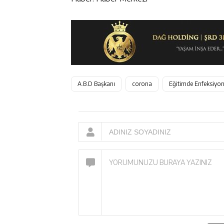
A.B.D Başkanı
corona
Eğitimde Enfeksiyo