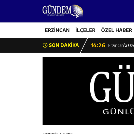
14:22
Milli Badminto
14:26
ERZİNCAN
İLÇELER
ÖZEL HABER
Geleceğin Üret
14:26
SON DAKİKA
Erzincan’a Öz
14:25
Erzincan’da O
14:25
İl Müdürü Ünal
14:24
İlk Durak Med
14:24
Erzincan Aile
14:23
Değer Erzinca
anasayfa
genel