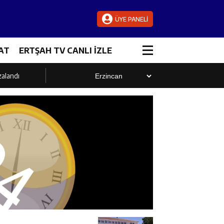
ÜYE PANELİ
AT
ERTŞAH TV CANLI İZLE
zalandı