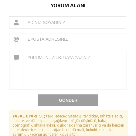
YORUM ALANI
GÖNDER
YASAL UYARI!
Suç teşkil edecek, yasadışı, tehditkar, rahatsız edici,
hakaret ve küfür içeren, aşağılayıcı, küçük düşürücü, kaba,
pornografik, ahlaka aykırı, kişilik haklarına zarar verici ya da benzeri
niteliklerde içeriklerden doğan her türlü mali, hukuki, cezai, idari
sorumluluk içeriği gönderen kişiye aittir.