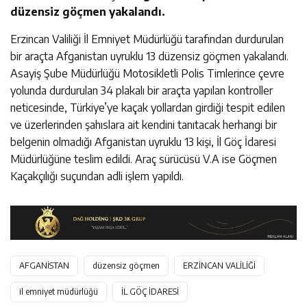
düzensiz göçmen yakalandı.
Erzincan Valiliği İl Emniyet Müdürlüğü tarafından durdurulan
bir araçta Afganistan uyruklu 13 düzensiz göçmen yakalandı.
Asayiş Şube Müdürlüğü Motosikletli Polis Timlerince çevre
yolunda durdurulan 34 plakalı bir araçta yapılan kontroller
neticesinde, Türkiye’ye kaçak yollardan girdiği tespit edilen
ve üzerlerinden şahıslara ait kendini tanıtacak herhangi bir
belgenin olmadığı Afganistan uyruklu 13 kişi, İl Göç İdaresi
Müdürlüğüne teslim edildi. Araç sürücüsü V.A ise Göçmen
Kaçakçılığı suçundan adli işlem yapıldı.
AFGANİSTAN
düzensiz göçmen
ERZİNCAN VALİLİĞİ
il emniyet müdürlüğü
İL GÖÇ İDARESİ