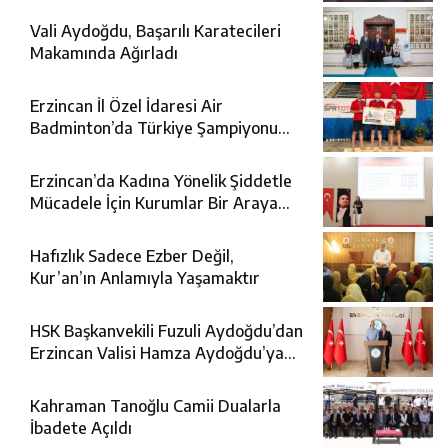
Vali Aydoğdu, Başarılı Karatecileri
Makamında Ağırladı
Erzincan İl Özel İdaresi Air
Badminton’da Türkiye Şampiyonu
Oldu
Erzincan’da Kadına Yönelik Şiddetle
Mücadele İçin Kurumlar Bir Araya
Geldi
Hafızlık Sadece Ezber Değil,
Kur’an’ın Anlamıyla Yaşamaktır
HSK Başkanvekili Fuzuli Aydoğdu’dan
Erzincan Valisi Hamza Aydoğdu’ya
Ziyaret
Kahraman Tanoğlu Camii Dualarla
İbadete Açıldı