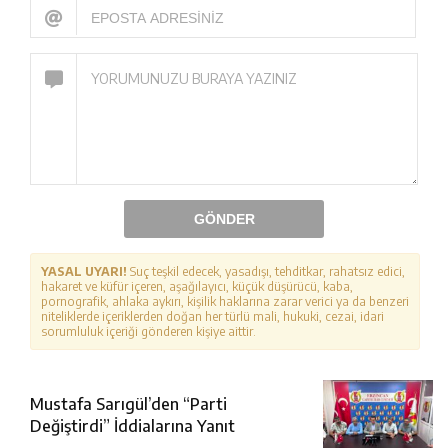
GÖNDER
YASAL UYARI!
Suç teşkil edecek, yasadışı, tehditkar, rahatsız edici,
hakaret ve küfür içeren, aşağılayıcı, küçük düşürücü, kaba,
pornografik, ahlaka aykırı, kişilik haklarına zarar verici ya da benzeri
niteliklerde içeriklerden doğan her türlü mali, hukuki, cezai, idari
sorumluluk içeriği gönderen kişiye aittir.
Mustafa Sarıgül’den “Parti
Değiştirdi” İddialarına Yanıt