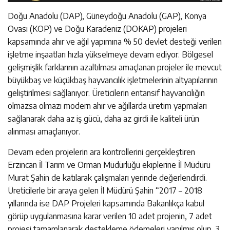
Doğu Anadolu (DAP), Güneydoğu Anadolu (GAP), Konya
Ovası (KOP) ve Doğu Karadeniz (DOKAP) projeleri
kapsamında ahır ve ağıl yapımına % 50 devlet desteği verilen
işletme inşaatları hızla yükselmeye devam ediyor. Bölgesel
gelişmişlik farklarının azaltılması amaçlanan projeler ile mevcut
büyükbaş ve küçükbaş hayvancılık işletmelerinin altyapılarının
geliştirilmesi sağlanıyor. Üreticilerin entansif hayvancılığın
olmazsa olmazı modern ahır ve ağıllarda üretim yapmaları
sağlanarak daha az iş gücü, daha az girdi ile kaliteli ürün
alınması amaçlanıyor.
Devam eden projelerin ara kontrollerini gerçekleştiren
Erzincan İl Tarım ve Orman Müdürlüğü ekiplerine İl Müdürü
Murat Şahin de katılarak çalışmaları yerinde değerlendirdi.
Üreticilerle bir araya gelen İl Müdürü Şahin “2017 – 2018
yıllarında ise DAP Projeleri kapsamında Bakanlıkça kabul
görüp uygulanmasına karar verilen 10 adet projenin, 7 adet
projesi tamamlanarak destekleme ödemeleri yapılmış olup, 3