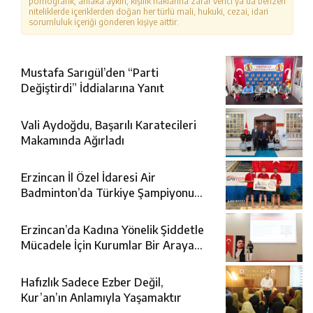
pornografik, ahlaka aykırı, kişilik haklarına zarar verici ya da benzeri
niteliklerde içeriklerden doğan her türlü mali, hukuki, cezai, idari
sorumluluk içeriği gönderen kişiye aittir.
Mustafa Sarıgül’den “Parti
Değiştirdi” İddialarına Yanıt
Vali Aydoğdu, Başarılı Karatecileri
Makamında Ağırladı
Erzincan İl Özel İdaresi Air
Badminton’da Türkiye Şampiyonu
Oldu
Erzincan’da Kadına Yönelik Şiddetle
Mücadele İçin Kurumlar Bir Araya
Geldi
Hafızlık Sadece Ezber Değil,
Kur’an’ın Anlamıyla Yaşamaktır