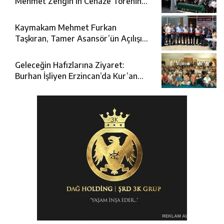
Mehmet Zengin’in Cenaze Törenine
Katıldı
Kaymakam Mehmet Furkan
Taşkıran, Tamer Asansör’ün Açılışına
Katıldı
Geleceğin Hafızlarına Ziyaret:
Burhan İşliyen Erzincan’da Kur’an
Kursu Öğrencileriyle Buluştu