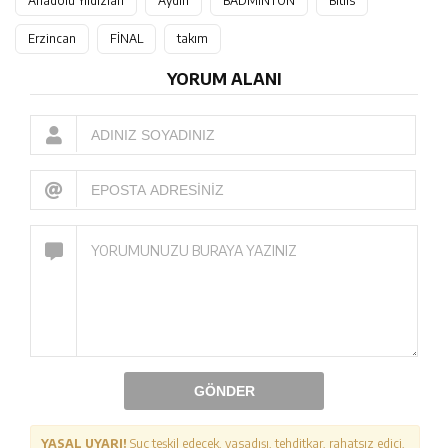
Anadolu Yıldızları
Aydın
BADMİNTON
Bitlis
Erzincan
FİNAL
takım
YORUM ALANI
GÖNDER
YASAL UYARI!
Suç teşkil edecek, yasadışı, tehditkar, rahatsız edici,