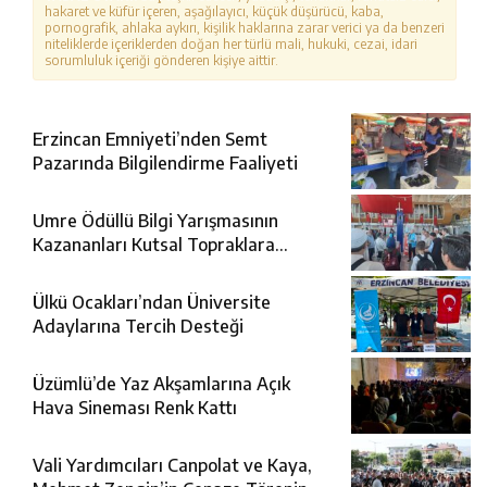
hakaret ve küfür içeren, aşağılayıcı, küçük düşürücü, kaba,
pornografik, ahlaka aykırı, kişilik haklarına zarar verici ya da benzeri
niteliklerde içeriklerden doğan her türlü mali, hukuki, cezai, idari
sorumluluk içeriği gönderen kişiye aittir.
Erzincan Emniyeti’nden Semt
Pazarında Bilgilendirme Faaliyeti
Umre Ödüllü Bilgi Yarışmasının
Kazananları Kutsal Topraklara
Uğurlandı
Ülkü Ocakları’ndan Üniversite
Adaylarına Tercih Desteği
Üzümlü’de Yaz Akşamlarına Açık
Hava Sineması Renk Kattı
Vali Yardımcıları Canpolat ve Kaya,