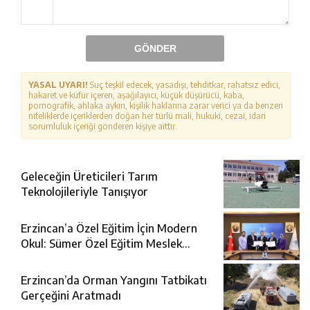
GÖNDER
YASAL UYARI!
Suç teşkil edecek, yasadışı, tehditkar, rahatsız edici,
hakaret ve küfür içeren, aşağılayıcı, küçük düşürücü, kaba,
pornografik, ahlaka aykırı, kişilik haklarına zarar verici ya da benzeri
niteliklerde içeriklerden doğan her türlü mali, hukuki, cezai, idari
sorumluluk içeriği gönderen kişiye aittir.
Geleceğin Üreticileri Tarım
Teknolojileriyle Tanışıyor
Erzincan’a Özel Eğitim İçin Modern
Okul: Sümer Özel Eğitim Meslek
Okulu Protokolü İmzalandı
Erzincan’da Orman Yangını Tatbikatı
Gerçeğini Aratmadı