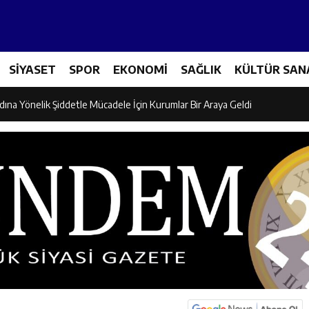
icileri Tarım Teknolojileriyle Tanışıyor
SİYASET
SPOR
EKONOMİ
SAĞLIK
KÜLTÜR SAN
el İdaresi Air Badminton’da Türkiye Şampiyonu Oldu
dına Yönelik Şiddetle Mücadele İçin Kurumlar Bir Araya Geldi
 Ezber Değil, Kur’an’ın Anlamıyla Yaşamaktır
ili Fuzuli Aydoğdu’dan Erzincan Valisi Hamza Aydoğdu’ya Ziyaret
lu Camii Dualarla İbadete Açıldı
dan PGL Başvurusu: Gözler TFF’nin Kararında
si’nden Cirgişin Mahallesi’nde İstişare Buluşması