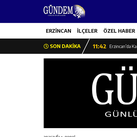
14:26
Geleceğin Üret
11:43
ERZİNCAN
İLÇELER
ÖZEL HABER
Erzincan İl Öz
11:42
SON DAKİKA
Erzincan’da Ka
11:41
Hafızlık Sadece
11:40
HSK Başkanvek
11:39
Kahraman Tanoğ
11:37
Kavakyoluspor’
11:36
Kemah Belediye
anasayfa
genel