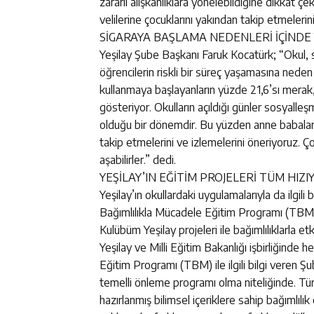
zararlı alışkanlıklara yönelebildiğine dikkat ç
velilerine çocuklarını yakından takip etmelerin
SİGARAYA BAŞLAMA NEDENLERİ İÇİNDE 
Yeşilay Şube Başkanı Faruk Kocatürk; “Okul, sı
öğrencilerin riskli bir süreç yaşamasına neden
kullanmaya başlayanların yüzde 21,6’sı merak,
gösteriyor. Okulların açıldığı günler sosyall
olduğu bir dönemdir. Bu yüzden anne babaların
takip etmelerini ve izlemelerini öneriyoruz. Ç
aşabilirler.” dedi.
YEŞİLAY’IN EĞİTİM PROJELERİ TÜM HIZ
Yeşilay’ın okullardaki uygulamalarıyla da ilgil
Bağımlılıkla Mücadele Eğitim Programı (TB
Kulübüm Yeşilay projeleri ile bağımlılıklarla et
Yeşilay ve Milli Eğitim Bakanlığı işbirliğinde 
Eğitim Programı (TBM) ile ilgili bilgi veren 
temelli önleme programı olma niteliğinde. Tür
hazırlanmış bilimsel içeriklere sahip bağımlılı