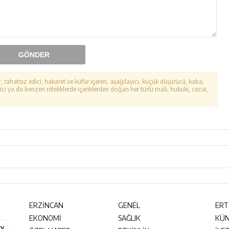
GÖNDER
r, rahatsız edici, hakaret ve küfür içeren, aşağılayıcı, küçük düşürücü, kaba,
ici ya da benzeri niteliklerde içeriklerden doğan her türlü mali, hukuki, cezai,
ERZİNCAN
GENEL
ERT
EKONOMİ
SAĞLIK
KÜ