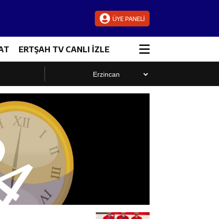
ÜYE PANELİ
AT
ERTŞAH TV CANLI İZLE