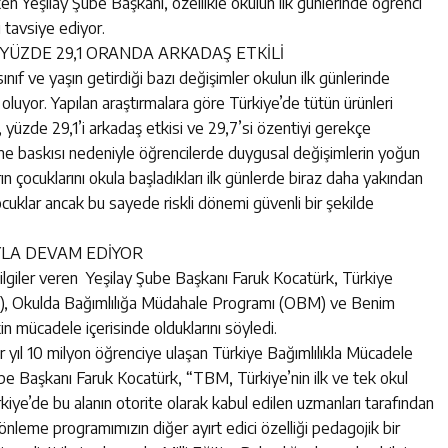
eken Yeşilay Şube Başkanı, özellikle okulun ilk günlerinde öğrenci
i tavsiye ediyor.
YÜZDE 29,1 ORANDA ARKADAŞ ETKİLİ
nıf ve yaşın getirdiği bazı değişimler okulun ilk günlerinde
 oluyor. Yapılan araştırmalara göre Türkiye’de tütün ürünleri
 yüzde 29,1’i arkadaş etkisi ve 29,7’si özentiyi gerekçe
eşme baskısı nedeniyle öğrencilerde duygusal değişimlerin yoğun
 çocuklarını okula başladıkları ilk günlerde biraz daha yakından
ocuklar ancak bu sayede riskli dönemi güvenli bir şekilde
IYLA DEVAM EDİYOR
i bilgiler veren Yeşilay Şube Başkanı Faruk Kocatürk, Türkiye
M), Okulda Bağımlılığa Müdahale Programı (OBM) ve Benim
kin mücadele içerisinde olduklarını söyledi.
her yıl 10 milyon öğrenciye ulaşan Türkiye Bağımlılıkla Mücadele
Şube Başkanı Faruk Kocatürk, “TBM, Türkiye’nin ilk ve tek okul
kiye’de bu alanın otorite olarak kabul edilen uzmanları tarafından
k önleme programımızın diğer ayırt edici özelliği pedagojik bir