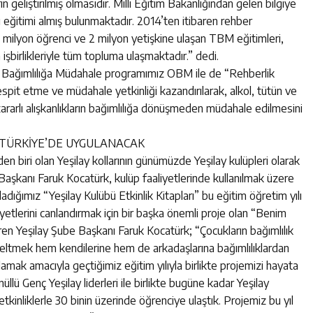
in geliştirilmiş olmasıdır. Milli Eğitim Bakanlığından gelen bilgiye
ğitimi almış bulunmaktadır. 2014’ten itibaren rehber
10 milyon öğrenci ve 2 milyon yetişkine ulaşan TBM eğitimleri,
 işbirlikleriyle tüm topluma ulaşmaktadır.” dedi.
a Bağımlılığa Müdahale programımız OBM ile de “Rehberlik
spit etme ve müdahale yetkinliği kazandırılarak, alkol, tütün ve
rarlı alışkanlıkların bağımlılığa dönüşmeden müdahale edilmesini
 TÜRKİYE’DE UYGULANACAK
en biri olan Yeşilay kollarının günümüzde Yeşilay kulüpleri olarak
Başkanı Faruk Kocatürk, kulüp faaliyetlerinde kullanılmak üzere
ırladığımız “Yeşilay Kulübü Etkinlik Kitapları” bu eğitim öğretim yılı
liyetlerini canlandırmak için bir başka önemli proje olan “Benim
ren Yeşilay Şube Başkanı Faruk Kocatürk; “Çocukların bağımlılık
yükseltmek hem kendilerine hem de arkadaşlarına bağımlılıklardan
lamak amacıyla geçtiğimiz eğitim yılıyla birlikte projemizi hayata
llü Genç Yeşilay liderleri ile birlikte bugüne kadar Yeşilay
etkinliklerle 30 binin üzerinde öğrenciye ulaştık. Projemiz bu yıl