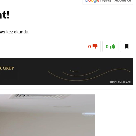
es Üreticileriyle Sektörün Geleceği Masaya Yatırıldı
t!
Genç Sporcularla Bir Araya Geldi
icileri Tarım Teknolojileriyle Tanışıyor
ews
kez okundu.
0
0
el İdaresi Air Badminton’da Türkiye Şampiyonu Oldu