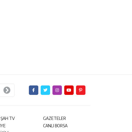
 ŞAH TV
GAZETELER
NYE
CANLI BORSA