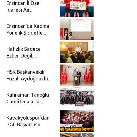
Erzincan İl Özel
İdaresi Air
Badminton’da
Türkiye Şampiyonu
Erzincan’da Kadına
Oldu
Yönelik Şiddetle
Mücadele İçin
Kurumlar Bir Araya
Hafızlık Sadece
Geldi
Ezber Değil,
Kur’an’ın Anlamıyla
Yaşamaktır
HSK Başkanvekili
Fuzuli Aydoğdu’dan
Erzincan Valisi
Hamza Aydoğdu’ya
Kahraman Tanoğlu
Ziyaret
Camii Dualarla
İbadete Açıldı
Kavakyoluspor’dan
PGL Başvurusu:
Gözler TFF’nin