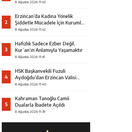
Şampiyonu Oldu
8 Ağustos 2026-11:43
Erzincan’da Kadına Yönelik
2
Şiddetle Mücadele İçin Kurumlar
Bir Araya Geldi
8 Ağustos 2026-11:42
Hafızlık Sadece Ezber Değil,
3
Kur’an’ın Anlamıyla Yaşamaktır
8 Ağustos 2026-11:41
HSK Başkanvekili Fuzuli
4
Aydoğdu’dan Erzincan Valisi
Hamza Aydoğdu’ya Ziyaret
8 Ağustos 2026-11:40
Kahraman Tanoğlu Camii
5
Dualarla İbadete Açıldı
8 Ağustos 2026-11:39