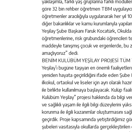
yaklaşımla, farklı yaş gruplarına farklı modüller
göre 32 bin rehber öğretmen TBM uygulayıcı e
öğretmenler aracılığıyla uygulanarak her yıl 
diğer bakanlıklar ve kamu kurumlarıyla yapılan
Yeşilay Şube Başkanı Faruk Kocatürk, Okuld
öğretmenlerine, risk grubundaki öğrencileri te
maddeyle tanışmış çocuk ve ergenlerde, bu za
amaçlıyoruz” dedi.
BENİM KULÜBÜM YEŞİLAY PROJESİ TÜM
Yeşilay’ı bugüne taşıyan en önemli faaliyetlerd
yeniden hayata geçirildiğini ifade eden Şube 
ilkokul, ortaokul ve liseler için ayrı olarak haz
ile birlikte kullanılmaya başlayacak. Kulüp faa
Kulübüm Yeşilay” projesi hakkında da bilgi ve
ve sağlıklı yaşam ile ilgili bilgi düzeylerini 
korunma ile ilgili kazanımlar oluşturmasını sağ
geçirdik. Proje kapsamında yetiştirdiğimiz gönü
şubeleri vasıtasıyla okullarda gerçekleştirilen 