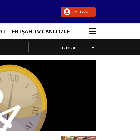
ÜYE PANELİ
AT
ERTŞAH TV CANLI İZLE
luştu