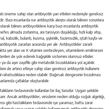
ati öneme sahip olan antibiyotik yan etkileri nedeniyle gereksiz
ir. Bazı insanlarda ise antibiyotik alerjisi olarak bilinen sorunlara
 olarak bilinen antibiyotiklere karşı bazı insanlarda antibiyotik
 nefes almada zorlanma, ani tansiyon düşüklüğü, hızlı kalp atışı,
İshal, kabızlık, bulantı, kusma, şişkinlik, hazımsızlık, iştah kaybı ve
 antibiyotik zararları arasında yer alır. Antibiyotikler zararlı
kta yer alan ve K vitamini sentezleyen, vitaminlerin emilmesini
kterileri de yok ederek bağışıklık sistemini olumsuz etkiler.
a da aşırı zayıflık gibi metabolik bozukluklara yol açabilir.
ini de artırıcı etkiye sahip olan gereksiz antibiyotik kullanımı
l rahatsızlıklara neden olabilir. Bağırsak dengesinin bozulması
larında çatlaklar oluşturabilir.
alıkların tedavisinde kullanılan bir ilaç türüdür. Uygun şekilde
arır. Ancak antibiyotikler, virüslerin neden olduğu soğuk algınlığı,
rısı gibi hastalıkların tedavisinde işe yaramaz, hatta zarar
a kullanmak veya uygun şekilde kullanmamak antibiyotik direncine