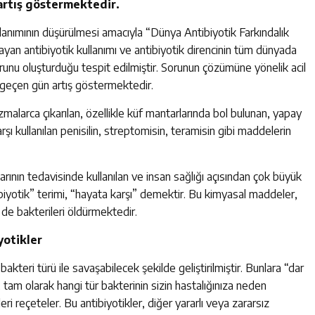
 artış göstermektedir.
lanımının düşürülmesi amacıyla “Dünya Antibiyotik Farkındalık
ayan antibiyotik kullanımı ve antibiyotik direncinin tüm dünyada
orunu oluşturduğu tespit edilmiştir. Sorunun çözümüne yönelik acil
r geçen gün artış göstermektedir.
malarca çıkarılan, özellikle küf mantarlarında bol bulunan, yapay
şı kullanılan penisilin, streptomisin, teramisin gibi maddelerin
arının tedavisinde kullanılan ve insan sağlığı açısından çok büyük
ibiyotik” terimi, “hayata karşı” demektir. Bu kimyasal maddeler,
de bakterileri öldürmektedir.
yotikler
 bakteri türü ile savaşabilecek şekilde geliştirilmiştir. Bunlara “dar
tam olarak hangi tür bakterinin sizin hastalığınıza neden
eri reçeteler. Bu antibiyotikler, diğer yararlı veya zararsız