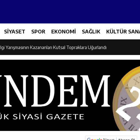
Tenis Takımı ANALİG’de Yarı Final Biletini Aldı
SİYASET
SPOR
EKONOMİ
SAĞLIK
KÜLTÜR SAN
eti’nden Semt Pazarında Bilgilendirme Faaliyeti
lgi Yarışmasının Kazananları Kutsal Topraklara Uğurlandı
ndan Üniversite Adaylarına Tercih Desteği
Akşamlarına Açık Hava Sineması Renk Kattı
arı Canpolat ve Kaya, Mehmet Zengin’in Cenaze Törenine Katıldı
et Furkan Taşkıran, Tamer Asansör’ün Açılışına Katıldı
larına Ziyaret: Burhan İşliyen Erzincan’da Kur’an Kursu Öğrencileriyle Bu