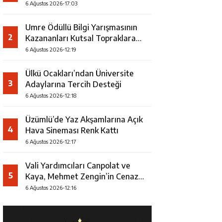
Faaliyeti
6 Ağustos 2026-17:03
Umre Ödüllü Bilgi Yarışmasının
2
Kazananları Kutsal Topraklara
Uğurlandı
6 Ağustos 2026-12:19
Ülkü Ocakları’ndan Üniversite
3
Adaylarına Tercih Desteği
6 Ağustos 2026-12:18
Üzümlü’de Yaz Akşamlarına Açık
4
Hava Sineması Renk Kattı
6 Ağustos 2026-12:17
Vali Yardımcıları Canpolat ve
5
Kaya, Mehmet Zengin’in Cenaze
Törenine Katıldı
6 Ağustos 2026-12:16