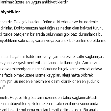
ullanılmak üzere en uygun antibiyotiklerdir.
ibiyotikler
ri vardır. Pek çok bakteri türüne etki ederler ve bu nedenle
dırılırlar. Doktorunuzun hastalığınıza neden olan bakteri türünü
 türde patojenin bir arada bulunması gibi bazı durumlarda bu
ibiyotiklerin sakıncası, yararlı veya zararsız bakterileri de öldürme
ı insan hayatının kalitesine ve yaşam süresine katkı sağlamıştır.
siyonu ve gastroenterit olgularında kullanılmıştır. Ancak viral
ğu gözlemlenmiş ve insan vücuduna birçok zarar verdiği ortaya
aha fazla olmak üzere işitme kayıpları, alerji hatta böbrek
anmıştır. Bu nedenle hekimlere daimi olarak önerilen şudur ki;
ün.”
yönelik Reçete Bilgi Sistemi üzerinden takip sağlanmaktadır.
lerin antibiyotik reçetelemelerinin takip edilmesi sonucunda
 antibiyotik bulunma oranları tespit edilmektedir. Bu analiz