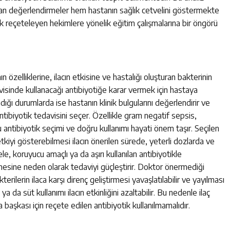
apılan değerlendirmeler hem hastanın sağlık cetvelini göstermekte
k reçeteleyen hekimlere yönelik eğitim çalışmalarına bir öngörü
 özelliklerine, ilacın etkisine ve hastalığı oluşturan bakterinin
avisinde kullanacağı antibiyotiğe karar vermek için hastaya
madığı durumlarda ise hastanın klinik bulgularını değerlendirir ve
antibiyotik tedavisini seçer. Özellikle gram negatif sepsis,
antibiyotik seçimi ve doğru kullanımı hayati önem taşır. Seçilen
etkiyi gösterebilmesi ilacın önerilen sürede, yeterli dozlarda ve
le, koruyucu amaçlı ya da aşırı kullanılan antibiyotikle
rmesine neden olarak tedaviyi güçleştirir. Doktor önermediği
rilerin ilaca karşı direnç geliştirmesi yavaşlatılabilir ve yayılması
ya da süt kullanımı ilacın etkinliğini azaltabilir. Bu nedenle ilaç
a başkası için reçete edilen antibiyotik kullanılmamalıdır.