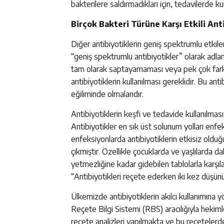
bakterilere saldırmadıkları için, tedavilerde k
Birçok Bakteri Türüne Karşı Etkili Ant
Diğer antibiyotiklerin geniş spektrumlu etkile
“geniş spektrumlu antibiyotikler” olarak adlan
tam olarak saptayamaması veya pek çok farklı
antibiyotiklerin kullanılması gereklidir. Bu ant
eğiliminde olmalarıdır.
Antibiyotiklerin keşfi ve tedavide kullanılmas
Antibiyotikler en sık üst solunum yolları enfek
enfeksiyonlarda antibiyotiklerin etkisiz oldu
çıkmıştır. Özellikle çocuklarda ve yaşlılarda d
yetmezliğine kadar gidebilen tablolarla karşıl
“Antibiyotikleri reçete ederken iki kez düşün
Ülkemizde antibiyotiklerin akılcı kullanımına 
Reçete Bilgi Sistemi (RBS) aracılığıyla hekim
reçete analizleri yapılmakta ve bu reçetelerde