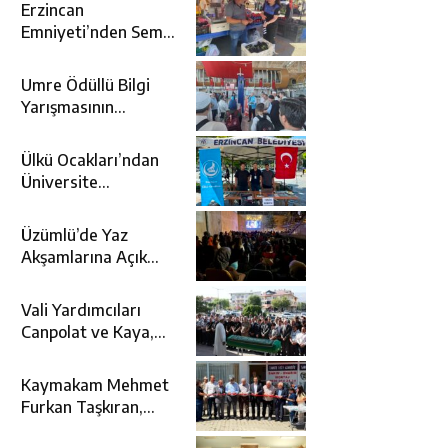
Erzincan
Emniyeti’nden Semt
Pazarında
Bilgilendirme
Umre Ödüllü Bilgi
Faaliyeti
Yarışmasının
Kazananları Kutsal
Topraklara
Ülkü Ocakları’ndan
Uğurlandı
Üniversite
Adaylarına Tercih
Desteği
Üzümlü’de Yaz
Akşamlarına Açık
Hava Sineması Renk
Kattı
Vali Yardımcıları
Canpolat ve Kaya,
Mehmet Zengin’in
Cenaze Törenine
Kaymakam Mehmet
Katıldı
Furkan Taşkıran,
Tamer Asansör’ün