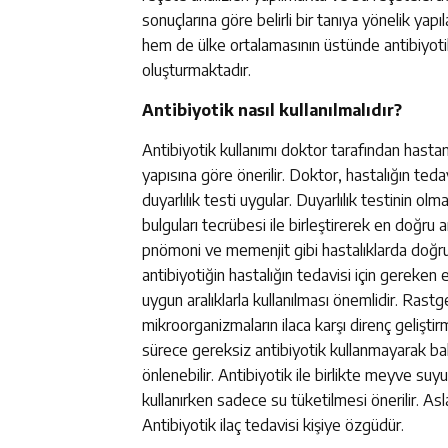
sonuçlarına göre belirli bir tanıya yönelik y
hem de ülke ortalamasının üstünde antibiyoti
oluşturmaktadır.
Antibiyotik nasıl kullanılmalıdır?
Antibiyotik kullanımı doktor tarafından hastanın
yapısına göre önerilir. Doktor, hastalığın ted
duyarlılık testi uygular. Duyarlılık testinin ol
bulguları tecrübesi ile birleştirerek en doğru 
pnömoni ve memenjit gibi hastalıklarda doğru 
antibiyotiğin hastalığın tedavisi için gereken 
uygun aralıklarla kullanılması önemlidir. Rastge
mikroorganizmaların ilaca karşı direnç gelişti
sürece gereksiz antibiyotik kullanmayarak bakte
önlenebilir. Antibiyotik ile birlikte meyve suyu 
kullanırken sadece su tüketilmesi önerilir. Asl
Antibiyotik ilaç tedavisi kişiye özgüdür.