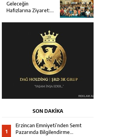
Açılışına Katıldı
Geleceğin
Hafızlarına Ziyaret:
Burhan İşliyen
Erzincan’da Kur’an
Kursu Öğrencileriyle
Buluştu
SON DAKİKA
Erzincan Emniyeti’nden Semt
1
Pazarında Bilgilendirme