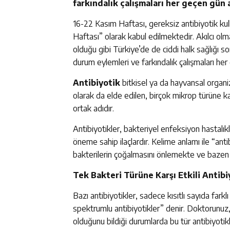
farkındalık çalışmaları her geçen gün
16-22 Kasım Haftası, gereksiz antibiyotik kul
Haftası” olarak kabul edilmektedir. Akılcı olm
olduğu gibi Türkiye’de de ciddi halk sağlığı s
durum eylemleri ve farkındalık çalışmaları he
Antibiyotik
bitkisel ya da hayvansal organiz
olarak da elde edilen, birçok mikrop türüne kar
ortak adıdır.
Antibiyotikler, bakteriyel enfeksiyon hastalıkl
öneme sahip ilaçlardır. Kelime anlamı ile “ant
bakterilerin çoğalmasını önlemekte ve bazen 
Tek Bakteri Türüne Karşı Etkili Antibi
Bazı antibiyotikler, sadece kısıtlı sayıda farklı
spektrumlu antibiyotikler” denir. Doktorunuz, 
olduğunu bildiği durumlarda bu tür antibiyotikl