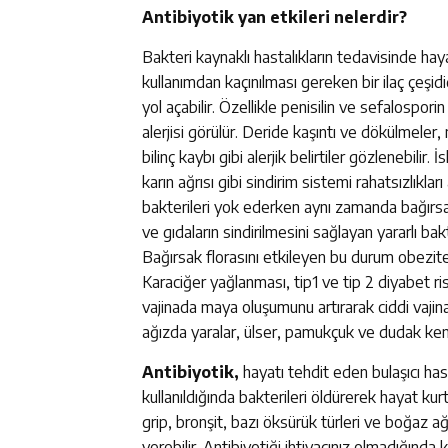
Antibiyotik yan etkileri nelerdir?
Bakteri kaynaklı hastalıkların tedavisinde hay
kullanımdan kaçınılması gereken bir ilaç çeşidid
yol açabilir. Özellikle penisilin ve sefalosporin
alerjisi görülür. Deride kaşıntı ve dökülmeler,
bilinç kaybı gibi alerjik belirtiler gözlenebilir. 
karın ağrısı gibi sindirim sistemi rahatsızlıkları
bakterileri yok ederken aynı zamanda bağırsa
ve gıdaların sindirilmesini sağlayan yararlı ba
Bağırsak florasını etkileyen bu durum obezite y
Karaciğer yağlanması, tip1 ve tip 2 diyabet risk
vajinada maya oluşumunu artırarak ciddi vajina
ağızda yaralar, ülser, pamukçuk ve dudak kenar
Antibiyotik,
hayatı tehdit eden bulaşıcı hast
kullanıldığında bakterileri öldürerek hayat kurt
grip, bronşit, bazı öksürük türleri ve boğaz ağ
verebilir. Antibiyotiği ihtiyacınız olmadığınd