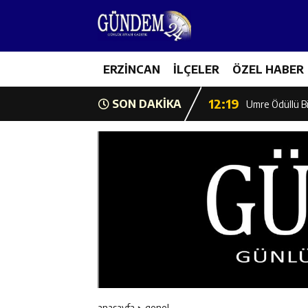
12:13
Erzincan Erkek 
17:03
ERZİNCAN
İLÇELER
ÖZEL HABER
Erzincan Emniy
12:19
SON DAKİKA
Umre Ödüllü Bi
12:18
Ülkü Ocakları’
12:17
Üzümlü’de Yaz 
12:16
Vali Yardımcıl
12:16
Kaymakam Mehm
12:15
Geleceğin Hafız
anasayfa
genel