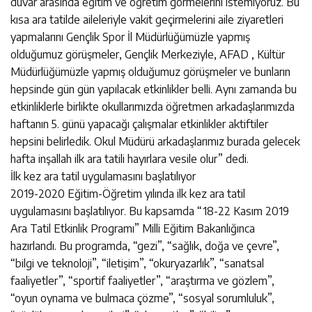
duvar arasında eğitim ve öğretim görmelerini istemiyoruz. Bu
kısa ara tatilde aileleriyle vakit geçirmelerini aile ziyaretleri
yapmalarını Gençlik Spor İl Müdürlüğümüzle yapmış
olduğumuz görüşmeler, Gençlik Merkeziyle, AFAD , Kültür
Müdürlüğümüzle yapmış olduğumuz görüşmeler ve bunların
hepsinde gün gün yapılacak etkinlikler belli. Aynı zamanda bu
etkinliklerle birlikte okullarımızda öğretmen arkadaşlarımızda
haftanın 5. günü yapacağı çalışmalar etkinlikler aktiftiler
hepsini belirledik. Okul Müdürü arkadaşlarımız burada gelecek
hafta inşallah ilk ara tatili hayırlara vesile olur” dedi.
İlk kez ara tatil uygulamasını başlatılıyor
2019-2020 Eğitim-Öğretim yılında ilk kez ara tatil
uygulamasını başlatılıyor. Bu kapsamda “18-22 Kasım 2019
Ara Tatil Etkinlik Programı” Milli Eğitim Bakanlığınca
hazırlandı. Bu programda, “gezi”, “sağlık, doğa ve çevre”,
“bilgi ve teknoloji”, “iletişim”, “okuryazarlık”, “sanatsal
faaliyetler”, “sportif faaliyetler”, “araştırma ve gözlem”,
“oyun oynama ve bulmaca çözme”, “sosyal sorumluluk”,