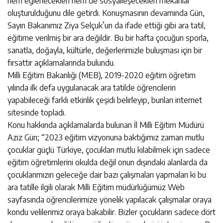
hem eğlenecekleri hem de sosyalleşecekleri mekanlar
oluşturulduğunu dile getirdi. Konuşmasının devamında Gün,
Sayın Bakanımız Ziya Selçuk’un da ifade ettiği gibi ara tatil,
eğitime verilmiş bir ara değildir. Bu bir hafta çocuğun sporla,
sanatla, doğayla, kültürle, değerlerimizle buluşması için bir
fırsattır açıklamalarında bulundu.
Milli Eğitim Bakanlığı (MEB), 2019-2020 eğitim öğretim
yılında ilk defa uygulanacak ara tatilde öğrencilerin
yapabileceği farklı etkinlik çeşidi belirleyip, bunları internet
sitesinde topladı.
Konu hakkında açıklamalarda bulunan İl Milli Eğitim Müdürü
Aziz Gün; “2023 eğitim vizyonuna baktığımız zaman mutlu
çocuklar güçlü Türkiye, çocukları mutlu kılabilmek için sadece
eğitim öğretimlerini okulda değil onun dışındaki alanlarda da
çocuklarımızın geleceğe dair bazı çalışmaları yapmaları ki bu
ara tatille ilgili olarak Milli Eğitim müdürlüğümüz Web
sayfasında öğrencilerimize yönelik yapılacak çalışmalar oraya
kondu velilerimiz oraya bakabilir. Bizler çocukların sadece dört