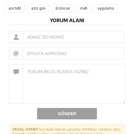
ara tatil
aziz gün
Erzincan
meb
uygulama
YORUM ALANI
GÖNDER
YASAL UYARI!
Suç teşkil edecek, yasadışı, tehditkar, rahatsız edici,
hakaret ve küfür içeren, aşağılayıcı, küçük düşürücü, kaba,