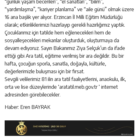
“günlük yaşam becerileri”, “el sanatları”, “bilim”,
“yardımlaşma”, “kariyer planlama” ve “aile günü” olmak üzere
16 ana başlık yer alıyor. Erzincan İl Milli Eğitim Müdürlüğü
olarak; etkinliklerimizi hazırlayıp gerekli hazırlığımız yaptık.
Çocuklarımız için tatilde hem eğlenecekleri hem de
sosyalleşecekleri mekanlar oluşturduk, oluşturmaya da
devam ediyoruz. Sayın Bakanımız Ziya Selçuk’un da ifade
ettiği gibi Ara tatil, eğitime verilmiş bir ara değildir. Bu bir
hafta, çocuğun sporla, sanatla, doğayla, kültürle,
değerlerimizle buluşması için bir fırsat.
Sevgili velilerimiz 81 ilin ara tatil faaliyetlerini, anaokulu, ilk,
orta ve lise düzeylerinde ‘aratatil.meb.gov.tr ‘ internet
adresinden görebilecekler.
Haber: Eren BAYRAK