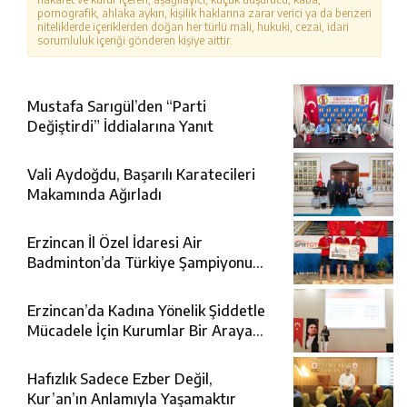
pornografik, ahlaka aykırı, kişilik haklarına zarar verici ya da benzeri
niteliklerde içeriklerden doğan her türlü mali, hukuki, cezai, idari
sorumluluk içeriği gönderen kişiye aittir.
Mustafa Sarıgül’den “Parti
Değiştirdi” İddialarına Yanıt
Vali Aydoğdu, Başarılı Karatecileri
Makamında Ağırladı
Erzincan İl Özel İdaresi Air
Badminton’da Türkiye Şampiyonu
Oldu
Erzincan’da Kadına Yönelik Şiddetle
Mücadele İçin Kurumlar Bir Araya
Geldi
Hafızlık Sadece Ezber Değil,
Kur’an’ın Anlamıyla Yaşamaktır