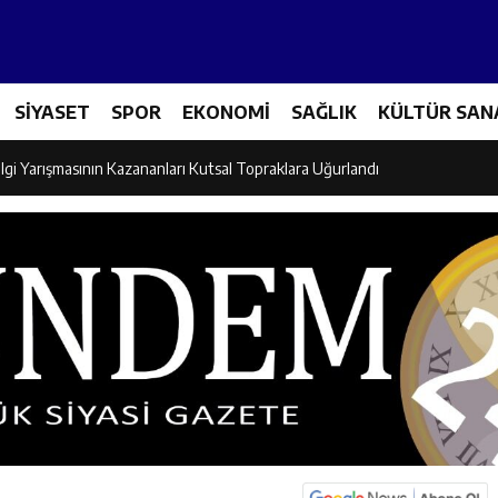
Tenis Takımı ANALİG’de Yarı Final Biletini Aldı
SİYASET
SPOR
EKONOMİ
SAĞLIK
KÜLTÜR SAN
eti’nden Semt Pazarında Bilgilendirme Faaliyeti
lgi Yarışmasının Kazananları Kutsal Topraklara Uğurlandı
ndan Üniversite Adaylarına Tercih Desteği
Akşamlarına Açık Hava Sineması Renk Kattı
arı Canpolat ve Kaya, Mehmet Zengin’in Cenaze Törenine Katıldı
et Furkan Taşkıran, Tamer Asansör’ün Açılışına Katıldı
larına Ziyaret: Burhan İşliyen Erzincan’da Kur’an Kursu Öğrencileriyle Bu