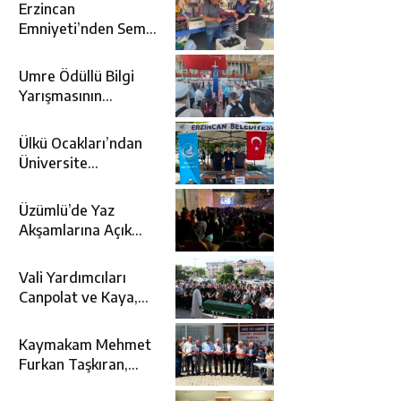
Erzincan
Emniyeti’nden Semt
Pazarında
Bilgilendirme
Umre Ödüllü Bilgi
Faaliyeti
Yarışmasının
Kazananları Kutsal
Topraklara
Ülkü Ocakları’ndan
Uğurlandı
Üniversite
Adaylarına Tercih
Desteği
Üzümlü’de Yaz
Akşamlarına Açık
Hava Sineması Renk
Kattı
Vali Yardımcıları
Canpolat ve Kaya,
Mehmet Zengin’in
Cenaze Törenine
Kaymakam Mehmet
Katıldı
Furkan Taşkıran,
Tamer Asansör’ün