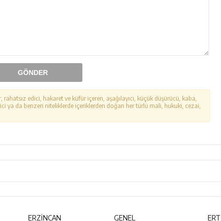
GÖNDER
r, rahatsız edici, hakaret ve küfür içeren, aşağılayıcı, küçük düşürücü, kaba,
ici ya da benzeri niteliklerde içeriklerden doğan her türlü mali, hukuki, cezai,
ERZİNCAN
GENEL
ERT