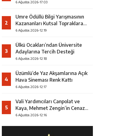
Faaliyeti
6 Ağustos 2026-17:03
Umre Ödüllü Bilgi Yarışmasının
2
Kazananları Kutsal Topraklara
Uğurlandı
6 Ağustos 2026-12:19
Ülkü Ocakları’ndan Üniversite
3
Adaylarına Tercih Desteği
6 Ağustos 2026-12:18
Üzümlü’de Yaz Akşamlarına Açık
4
Hava Sineması Renk Kattı
6 Ağustos 2026-12:17
Vali Yardımcıları Canpolat ve
5
Kaya, Mehmet Zengin’in Cenaze
Törenine Katıldı
6 Ağustos 2026-12:16