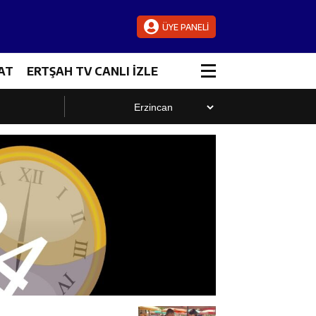
ÜYE PANELİ
AT
ERTŞAH TV CANLI İZLE
luştu