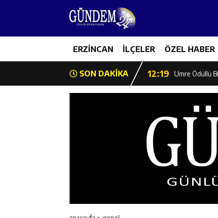
12:13
Erzincan Erkek 
17:03
ERZİNCAN
İLÇELER
ÖZEL HABER
Erzincan Emniy
12:19
SON DAKİKA
Umre Ödüllü Bi
12:18
Ülkü Ocakları’
12:17
Üzümlü’de Yaz 
12:16
Vali Yardımcıl
12:16
Kaymakam Mehm
12:15
Geleceğin Hafız
anasayfa
genel