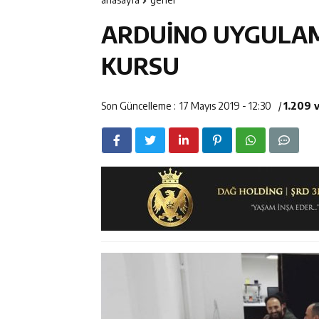
12:14
ETSO Başkan A
ARDUİNO UYGULAM
12:14
Erzincan’da Ar
KURSU
12:13
Erzincan Erkek 
Son Güncelleme :
17 Mayıs 2019 - 12:30
/
1.209 
17:03
Erzincan Emniy