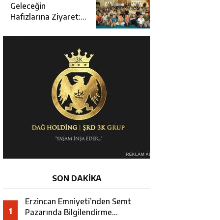
Açılışına Katıldı
Geleceğin
Hafızlarına Ziyaret:
Burhan İşliyen
Erzincan’da Kur’an
Kursu Öğrencileriyle
Buluştu
SON DAKİKA
Erzincan Emniyeti’nden Semt
1
Pazarında Bilgilendirme