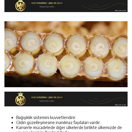
11:36
Kemah Belediyesi’nden Cirgişin Mahallesi’nde İstişare
Kararında
11:35
Mercan’da Patates Üreticileriyle Sektörün Geleceği
Buluşması
16:40
Mustafa Sarıgül’den “Parti Değiştirdi” İddialarına Yanıt
Masaya Yatırıldı
Bağışıklık sistemini kuvvetlendirir.
Cildin güzelleşmesine inanılmaz faydaları vardır.
Kanserle mücadelede diğer ülkelerde birlikte ülkemizde de