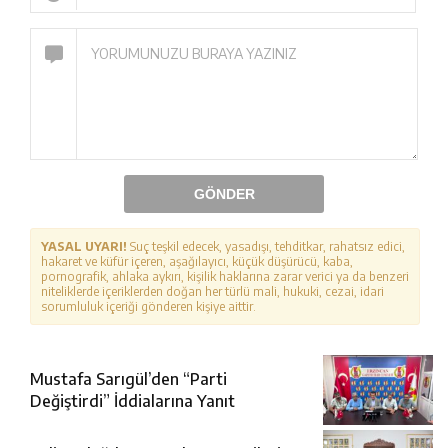
GÖNDER
YASAL UYARI!
Suç teşkil edecek, yasadışı, tehditkar, rahatsız edici,
hakaret ve küfür içeren, aşağılayıcı, küçük düşürücü, kaba,
pornografik, ahlaka aykırı, kişilik haklarına zarar verici ya da benzeri
niteliklerde içeriklerden doğan her türlü mali, hukuki, cezai, idari
sorumluluk içeriği gönderen kişiye aittir.
Mustafa Sarıgül’den “Parti
Değiştirdi” İddialarına Yanıt