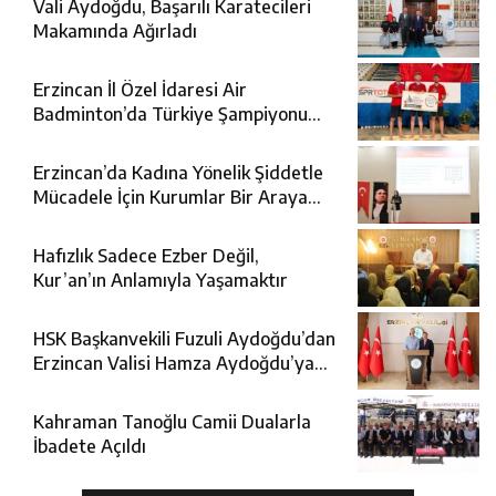
Vali Aydoğdu, Başarılı Karatecileri
Makamında Ağırladı
Erzincan İl Özel İdaresi Air
Badminton’da Türkiye Şampiyonu
Oldu
Erzincan’da Kadına Yönelik Şiddetle
Mücadele İçin Kurumlar Bir Araya
Geldi
Hafızlık Sadece Ezber Değil,
Kur’an’ın Anlamıyla Yaşamaktır
HSK Başkanvekili Fuzuli Aydoğdu’dan
Erzincan Valisi Hamza Aydoğdu’ya
Ziyaret
Kahraman Tanoğlu Camii Dualarla
İbadete Açıldı