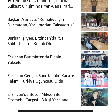
15 Temmuz’da Cumhurbaşkanı’na
Suikast Girişiminde Yer Alan Firari
FETÖ Şüphelisi Yakalandı
Başkan Atmaca: “Kemaliye İçin
Durmadan, Yorulmadan Çalışıyoruz”
Burhan İşliyen, Erzincan’da “Salı
Sohbetleri”ne Konuk Oldu
Erzincan Badmintonda Finale
Yükseldi
Erzincan Gençlik Spor Kulübü Karate
Takımı Türkiye Üçüncüsü Oldu
Erzincan’da Beton Mikseri ile
Otomobil Çarpıştı: 3 Kişi Yaralandı