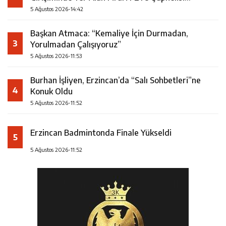
Yakalandı
5 Ağustos 2026-14:42
Başkan Atmaca: “Kemaliye İçin Durmadan,
3
Yorulmadan Çalışıyoruz”
5 Ağustos 2026-11:53
Burhan İşliyen, Erzincan’da “Salı Sohbetleri”ne
4
Konuk Oldu
5 Ağustos 2026-11:52
Erzincan Badmintonda Finale Yükseldi
5
5 Ağustos 2026-11:52