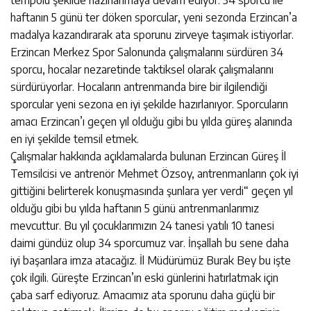
tempolu şekilde hazırlanmaya devam ediyor. 34 sporcu ile
haftanın 5 günü ter döken sporcular, yeni sezonda Erzincan’a
madalya kazandırarak ata sporunu zirveye taşımak istiyorlar.
Erzincan Merkez Spor Salonunda çalışmalarını sürdüren 34
sporcu, hocalar nezaretinde taktiksel olarak çalışmalarını
sürdürüyorlar. Hocaların antrenmanda bire bir ilgilendiği
sporcular yeni sezona en iyi şekilde hazırlanıyor. Sporcuların
amacı Erzincan’ı geçen yıl olduğu gibi bu yılda güreş alanında
en iyi şekilde temsil etmek.
Çalışmalar hakkında açıklamalarda bulunan Erzincan Güreş İl
Temsilcisi ve antrenör Mehmet Özsoy, antrenmanların çok iyi
gittiğini belirterek konuşmasında şunlara yer verdi“ geçen yıl
olduğu gibi bu yılda haftanın 5 günü antrenmanlarımız
mevcuttur. Bu yıl çocuklarımızın 24 tanesi yatılı 10 tanesi
daimi gündüz olup 34 sporcumuz var. İnşallah bu sene daha
iyi başarılara imza atacağız. İl Müdürümüz Burak Bey bu işte
çok ilgili. Güreşte Erzincan’ın eski günlerini hatırlatmak için
çaba sarf ediyoruz. Amacımız ata sporunu daha güçlü bir