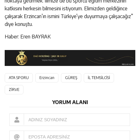
noktaya getirmek. İlimize de bu sporcu eğitim merkezinin
katkısını herkesin bilmesini istiyorum. Elimizden geldiğince
çalışarak Erzincan’ın ismini Türkiye’ye duyurmaya çalışacağız”
diye konuştu.
Haber: Eren BAYRAK
ATA SPORU
Erzincan
GÜREŞ
İL TEMSİLCİSİ
ZİRVE
YORUM ALANI