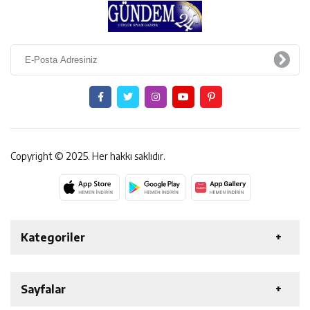
Copyright © 2025. Her hakkı saklıdır.
Kategoriler
ERZİNCAN
GENEL
EKONOMİ
SAĞLIK
Sayfalar
ÖZEL HABER
ETKİNLİK