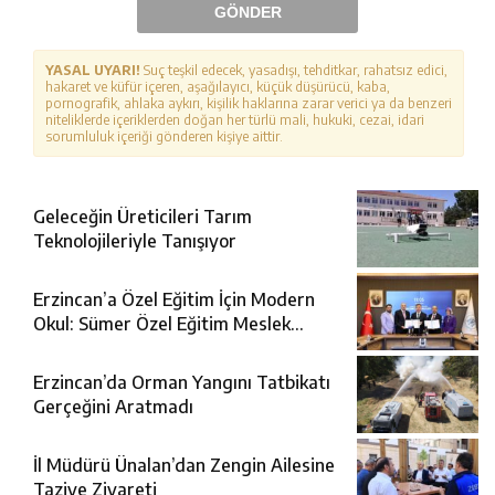
GÖNDER
YASAL UYARI!
Suç teşkil edecek, yasadışı, tehditkar, rahatsız edici,
hakaret ve küfür içeren, aşağılayıcı, küçük düşürücü, kaba,
pornografik, ahlaka aykırı, kişilik haklarına zarar verici ya da benzeri
niteliklerde içeriklerden doğan her türlü mali, hukuki, cezai, idari
sorumluluk içeriği gönderen kişiye aittir.
Geleceğin Üreticileri Tarım
Teknolojileriyle Tanışıyor
Erzincan’a Özel Eğitim İçin Modern
Okul: Sümer Özel Eğitim Meslek
Okulu Protokolü İmzalandı
Erzincan’da Orman Yangını Tatbikatı
Gerçeğini Aratmadı
İl Müdürü Ünalan’dan Zengin Ailesine
Taziye Ziyareti