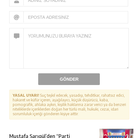
GÖNDER
YASAL UYARI!
Suç teşkil edecek, yasadışı, tehditkar, rahatsız edici,
hakaret ve küfür içeren, aşağılayıcı, küçük düşürücü, kaba,
pornografik, ahlaka aykırı, kişilik haklarına zarar verici ya da benzeri
niteliklerde içeriklerden doğan her türlü mali, hukuki, cezai, idari
sorumluluk içeriği gönderen kişiye aittir.
Mustafa Sarıgül’den “Parti