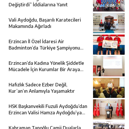
Değiştirdi” İddialarına Yanıt
Vali Aydoğdu, Başarılı Karatecileri
Makamında Ağırladı
Erzincan İl Özel İdaresi Air
Badminton’da Türkiye Şampiyonu
Oldu
Erzincan’da Kadına Yönelik Şiddetle
Mücadele İçin Kurumlar Bir Araya
Geldi
Hafızlık Sadece Ezber Değil,
Kur’an’ın Anlamıyla Yaşamaktır
HSK Başkanvekili Fuzuli Aydoğdu’dan
Erzincan Valisi Hamza Aydoğdu’ya
Ziyaret
Kahraman Tanoğlu Camii Dualarla