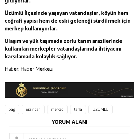
gidiyorlar.
Üzümlü İlçesinde yaşayan vatandaşlar, köyün hem
coğrafi yapısı hem de eski geleneği sürdürmek için
merkep kullanıyorlar.
Ulaşım ve yük taşımada zorlu tarım arazilerinde
kullanılan merkepler vatandaşlarında ihtiyacını
karşılamada kolaylık sağlıyor.
Hab
e
r: Hab
e
r M
e
rk
e
zi
bağ
Erzincan
merkep
tarla
ÜZÜMLÜ
YORUM ALANI