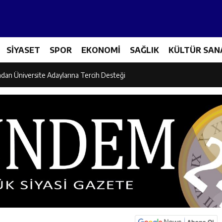
et Personeline Finansal Okuryazarlık Eğitimi
SİYASET
SPOR
EKONOMİ
SAĞLIK
KÜLTÜR SAN
lgi Yarışmasının Kazananları Kutsal Topraklara Uğurlandı
ndan Üniversite Adaylarına Tercih Desteği
Akşamlarına Açık Hava Sineması Renk Kattı
arı Canpolat ve Kaya, Mehmet Zengin’in Cenaze Törenine Katıldı
et Furkan Taşkıran, Tamer Asansör’ün Açılışına Katıldı
larına Ziyaret: Burhan İşliyen Erzincan’da Kur’an Kursu Öğrencileriyle Bu
dayı Süleyman Tan Üyelerle Buluşmayı Sürdürüyor