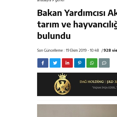
12:14
Erzincan’da Ar
Bakan Yardımcısı A
12:13
Erzincan Erkek 
tarım ve hayvancılı
12:12
Erzincan Emniy
bulundu
12:19
Umre Ödüllü Bi
Son Güncelleme :
19 Ekim 2019 - 10:48
/
928 vi