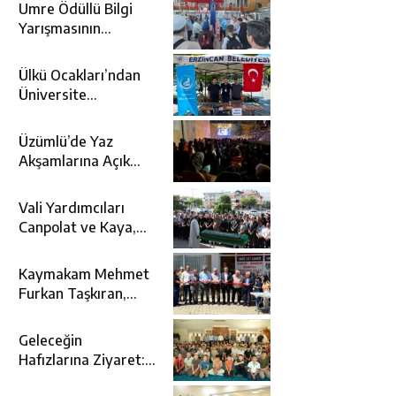
Umre Ödüllü Bilgi
Yarışmasının
Kazananları Kutsal
Topraklara
Ülkü Ocakları’ndan
Uğurlandı
Üniversite
Adaylarına Tercih
Desteği
Üzümlü’de Yaz
Akşamlarına Açık
Hava Sineması Renk
Kattı
Vali Yardımcıları
Canpolat ve Kaya,
Mehmet Zengin’in
Cenaze Törenine
Kaymakam Mehmet
Katıldı
Furkan Taşkıran,
Tamer Asansör’ün
Açılışına Katıldı
Geleceğin
Hafızlarına Ziyaret:
Burhan İşliyen