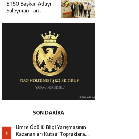
Erzincan’da Kur’an
ETSO Başkan Adayı
Kursu Öğrencileriyle
Süleyman Tan
Buluştu
Üyelerle Buluşmayı
Sürdürüyor
SON DAKİKA
Umre Ödüllü Bilgi Yarışmasının
1
Kazananları Kutsal Topraklara