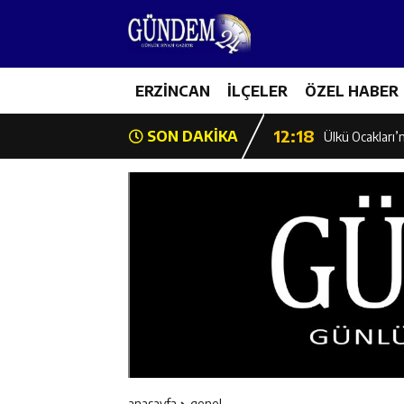
12:12
Erzincan Emniy
12:19
ERZİNCAN
İLÇELER
ÖZEL HABER
Umre Ödüllü Bi
12:18
SON DAKİKA
Ülkü Ocakları’
12:17
Üzümlü’de Yaz 
12:16
Vali Yardımcıl
12:16
Kaymakam Mehm
12:15
Geleceğin Hafız
12:14
ETSO Başkan A
anasayfa
genel