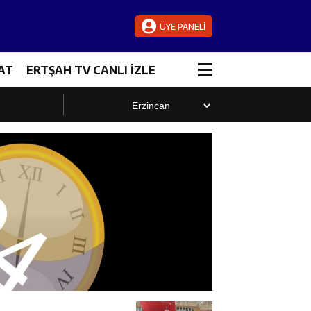
ÜYE PANELİ
AT
ERTŞAH TV CANLI İZLE
luştu