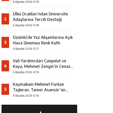
Uğurlandı
6 Ağustos 2026-12:19
Ülkü Ocakları’ndan Üniversite
2
Adaylarına Tercih Desteği
6 Ağustos 2026-12:18
Üzümlü’de Yaz Akşamlarına Açık
3
Hava Sineması Renk Kattı
6 Ağustos 2026-12:17
Vali Yardımcıları Canpolat ve
4
Kaya, Mehmet Zengin’in Cenaze
Törenine Katıldı
6 Ağustos 2026-12:16
Kaymakam Mehmet Furkan
5
Taşkıran, Tamer Asansör’ün
Açılışına Katıldı
6 Ağustos 2026-12:16