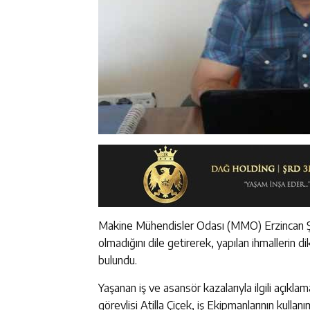
Makine Mühendisler Odası (MMO) Erzincan Şube
olmadığını dile getirerek, yapılan ihmallerin 
bulundu.
Yaşanan iş ve asansör kazalarıyla ilgili açı
görevlisi Atilla Çiçek, iş Ekipmanlarının kulla