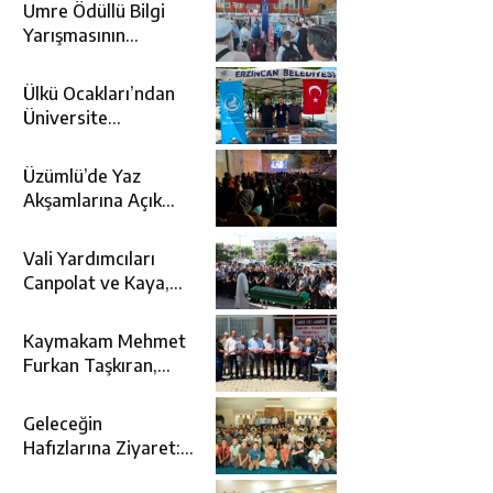
Umre Ödüllü Bilgi
Yarışmasının
Kazananları Kutsal
Topraklara
Ülkü Ocakları’ndan
Uğurlandı
Üniversite
Adaylarına Tercih
Desteği
Üzümlü’de Yaz
Akşamlarına Açık
Hava Sineması Renk
Kattı
Vali Yardımcıları
Canpolat ve Kaya,
Mehmet Zengin’in
Cenaze Törenine
Kaymakam Mehmet
Katıldı
Furkan Taşkıran,
Tamer Asansör’ün
Açılışına Katıldı
Geleceğin
Hafızlarına Ziyaret:
Burhan İşliyen