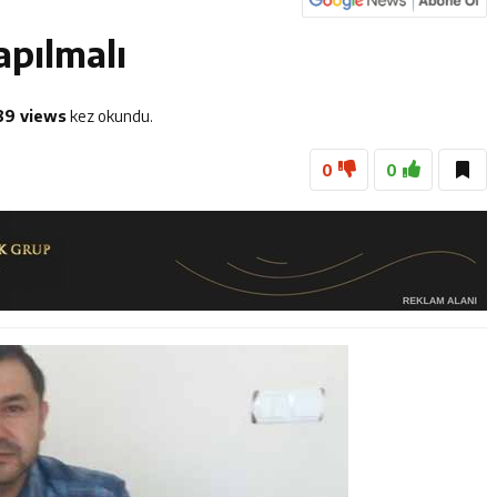
anan 45 Şahıs Yakalandı: 24 Hükümlü Cezaevine Gönderildi
apılmalı
Tenis Takımı ANALİG’de Yarı Final Biletini Aldı
et Personeline Finansal Okuryazarlık Eğitimi
89 views
kez okundu.
0
0
lgi Yarışmasının Kazananları Kutsal Topraklara Uğurlandı