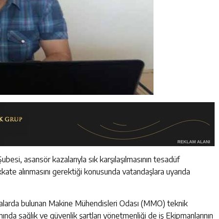
si, asansör kazalarıyla sık karşılaşılmasının tesadüf
dikkate alınmasını gerektiği konusunda vatandaşlara uyarıda
klamalarda bulunan Makine Mühendisleri Odası (MMO) teknik
nımında sağlık ve güvenlik şartları yönetmenliği de iş Ekipmanlarının