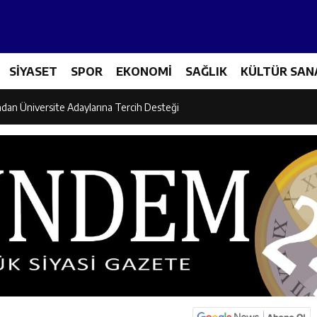
et Personeline Finansal Okuryazarlık Eğitimi
SİYASET
SPOR
EKONOMİ
SAĞLIK
KÜLTÜR SAN
lgi Yarışmasının Kazananları Kutsal Topraklara Uğurlandı
ndan Üniversite Adaylarına Tercih Desteği
Akşamlarına Açık Hava Sineması Renk Kattı
arı Canpolat ve Kaya, Mehmet Zengin’in Cenaze Törenine Katıldı
et Furkan Taşkıran, Tamer Asansör’ün Açılışına Katıldı
larına Ziyaret: Burhan İşliyen Erzincan’da Kur’an Kursu Öğrencileriyle Bu
dayı Süleyman Tan Üyelerle Buluşmayı Sürdürüyor