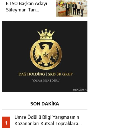
Erzincan’da Kur’an
ETSO Başkan Adayı
Kursu Öğrencileriyle
Süleyman Tan
Buluştu
Üyelerle Buluşmayı
Sürdürüyor
SON DAKİKA
Umre Ödüllü Bilgi Yarışmasının
1
Kazananları Kutsal Topraklara