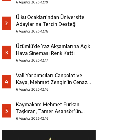
Uğurlandı
6 Ağustos 2026-12:19
Ülkü Ocakları’ndan Üniversite
2
Adaylarına Tercih Desteği
6 Ağustos 2026-12:18
Üzümlü’de Yaz Akşamlarına Açık
3
Hava Sineması Renk Kattı
6 Ağustos 2026-12:17
Vali Yardımcıları Canpolat ve
4
Kaya, Mehmet Zengin’in Cenaze
Törenine Katıldı
6 Ağustos 2026-12:16
Kaymakam Mehmet Furkan
5
Taşkıran, Tamer Asansör’ün
Açılışına Katıldı
6 Ağustos 2026-12:16