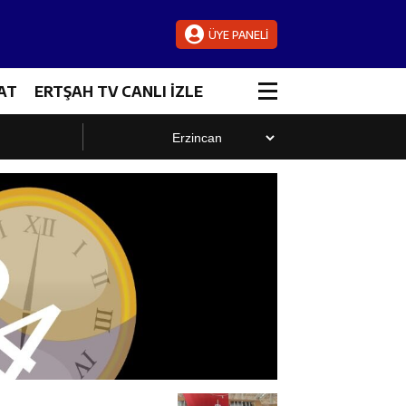
ÜYE PANELİ
AT
ERTŞAH TV CANLI İZLE
luştu