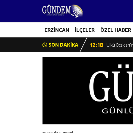
12:12
Erzincan Emniy
12:19
ERZİNCAN
İLÇELER
ÖZEL HABER
Umre Ödüllü Bi
12:18
SON DAKİKA
Ülkü Ocakları’
12:17
Üzümlü’de Yaz 
12:16
Vali Yardımcıl
12:16
Kaymakam Mehm
12:15
Geleceğin Hafız
12:14
ETSO Başkan A
anasayfa
genel