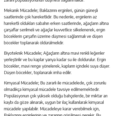
zararlı popülasyonunun düşmesi sağlanmalıdır.
Mekanik Mücadele; Baklazınnı erginleri, günün güneşli
saatlerinde çok hareketlidir. Bu nedenle, erginlerin az
hareketli oldukları sabahın erken saatlerinde, ağaçların altına
çarşaflar serilmeli ve ağaçlar kuvvetlice silkelenerek, ergin
böceklerin çarşafın üzerine düşmesi sağlanmalı ve düşen
böcekler toplanarak öldürülmelidir.
Biyoteknik Mücadele; Ağaçların altına mavi renkli leğenler
yerleştirilir ve bu kaplar yarıya kadar su ile doldurulur. Ergin
böcekler, mavi renge yönelerek, kapların içindeki suya düşer.
Düşen böcekler, toplanarak imha edilir.
Kimyasal Mücadele; Bu zararlı ile mücadelede, çok zorunlu
olmadıkça kimyasal mücadele tavsiye edilmemektedir.
Popülasyonun çok yüksek olduğu bahçelerde, bir miktar arı
kaybı da göze alınarak, uygun bir ilaç kullanılarak kimyasal
mücadele yapılabilir. Mücadeleye karar verebilmek için,
Baklazınnı erginlerinin ve zararının görülmesi gerekir. Bu