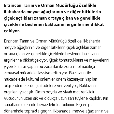
Erzincan Tarım ve Orman Müdürlüğü özellikle
ilkbaharda meyve ağaçlarının ve diğer bitkilerin
çiçek açtıkları zaman ortaya çıkan ve genellikle
çiçeklerle beslenen baklazınnı erginlerine dikkat
çekiyor.
Erzincan Tarım ve Orman Müdürlüğü özellikle ilkbaharda
meyve ağaçlarının ve diğer bitkilerin çiçek açtıkları zaman
ortaya çıkan ve genellikle çiçeklerle beslenen baklazınnı
erginlerine dikkat çekiyor. Çiçek tomurcuklarını ve meyvelerini
yiyerek zarar yapan bu zararlılar ile zorunlu olmadıkça
kimyasal mücadele tavsiye edilmiyor. Baklazınnı ile
mücadelede kültürel önlemler önem kazanıyor. Yapılan
bilgilendirmelerde şu ifadelere yer veriliyor; Baklazınnı
erginleri, yaklaşık 10mm boyda ve siyah mat renklidir.
Vücudunun üzeri sık ve oldukça uzun sarı tüylerle kaplıdır. Kın
kanatların üzerinde beyaz lekeler bulunur. Kışı ergin
döneminde toprakta geçirir. İlkbaharda, meyve ağaçlarının ve