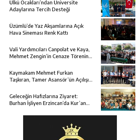
Ülkü Ocakları’ndan Üniversite
Adaylarına Tercih Desteği
Üzümlü’de Yaz Akşamlarına Açık
Hava Sineması Renk Kattı
Vali Yardımcıları Canpolat ve Kaya,
Mehmet Zengin’in Cenaze Törenine
Katıldı
Kaymakam Mehmet Furkan
Taşkıran, Tamer Asansör’ün Açılışına
Katıldı
Geleceğin Hafızlarına Ziyaret:
Burhan İşliyen Erzincan’da Kur’an
Kursu Öğrencileriyle Buluştu