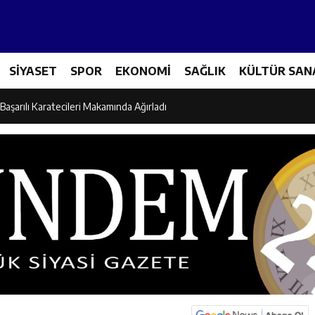
es Üreticileriyle Sektörün Geleceği Masaya Yatırıldı
SİYASET
SPOR
EKONOMİ
SAĞLIK
KÜLTÜR SAN
l’den “Parti Değiştirdi” İddialarına Yanıt
Başarılı Karatecileri Makamında Ağırladı
el İdaresi Air Badminton’da Türkiye Şampiyonu Oldu
dına Yönelik Şiddetle Mücadele İçin Kurumlar Bir Araya Geldi
 Ezber Değil, Kur’an’ın Anlamıyla Yaşamaktır
ili Fuzuli Aydoğdu’dan Erzincan Valisi Hamza Aydoğdu’ya Ziyaret
lu Camii Dualarla İbadete Açıldı