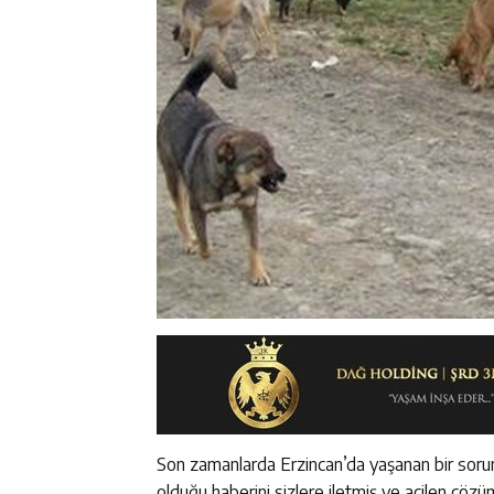
Son zamanlarda Erzincan’da yaşanan bir sorunu
olduğu haberini sizlere iletmiş ve acilen çö