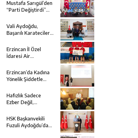
Mustafa Sarıgül’den
“Parti Değiştirdi”
İddialarına Yanıt
Vali Aydoğdu,
Başarılı Karatecileri
Makamında Ağırladı
Erzincan İl Özel
İdaresi Air
Badminton’da
Türkiye Şampiyonu
Erzincan’da Kadına
Oldu
Yönelik Şiddetle
Mücadele İçin
Kurumlar Bir Araya
Hafızlık Sadece
Geldi
Ezber Değil,
Kur’an’ın Anlamıyla
Yaşamaktır
HSK Başkanvekili
Fuzuli Aydoğdu’dan
Erzincan Valisi