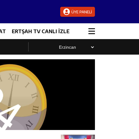
ÜYE PANELİ
AT
ERTŞAH TV CANLI İZLE