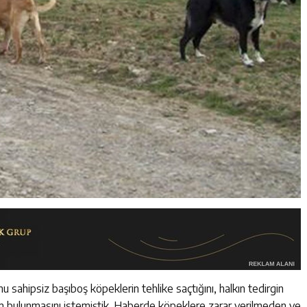
 sahipsiz başıboş köpeklerin tehlike saçtığını, halkın tedirgin
züm bulunmasını istemiştik. Haberde köpeklere zarar verilmeden ve