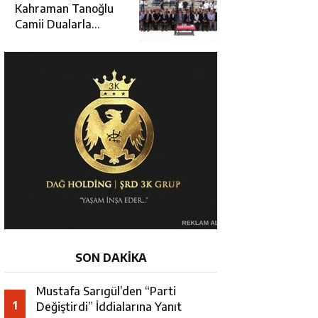
Hamza Aydoğdu’ya
Kahraman Tanoğlu
Ziyaret
Camii Dualarla
İbadete Açıldı
SON DAKİKA
Mustafa Sarıgül’den “Parti
1
Değiştirdi” İddialarına Yanıt