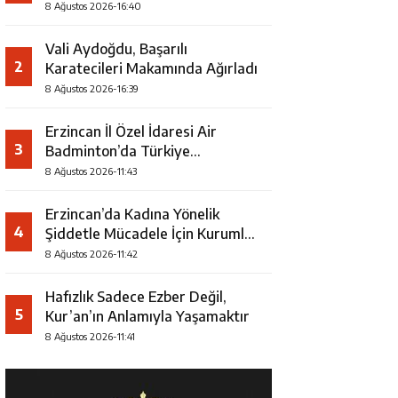
8 Ağustos 2026-16:40
Vali Aydoğdu, Başarılı
2
Karatecileri Makamında Ağırladı
8 Ağustos 2026-16:39
Erzincan İl Özel İdaresi Air
3
Badminton’da Türkiye
Şampiyonu Oldu
8 Ağustos 2026-11:43
Erzincan’da Kadına Yönelik
4
Şiddetle Mücadele İçin Kurumlar
Bir Araya Geldi
8 Ağustos 2026-11:42
Hafızlık Sadece Ezber Değil,
5
Kur’an’ın Anlamıyla Yaşamaktır
8 Ağustos 2026-11:41