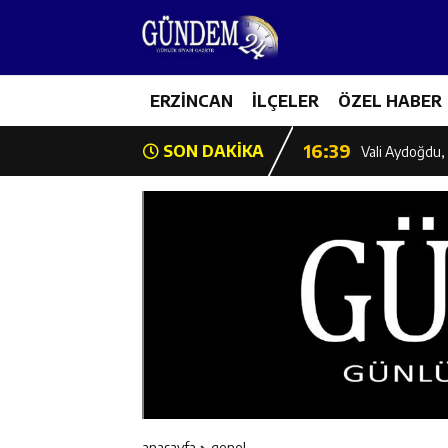
11:35
Mercan’da Patat
16:40
ERZİNCAN
İLÇELER
ÖZEL HABER
Mustafa Sarıgü
16:39
SON DAKİKA
Vali Aydoğdu, 
11:43
Erzincan İl Öz
11:42
Erzincan’da Ka
11:41
Hafızlık Sadece
11:40
HSK Başkanvek
11:39
Kahraman Tanoğ
anasayfa
genel