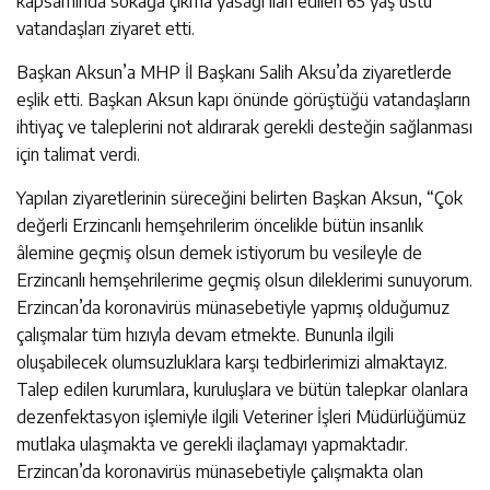
kapsamında sokağa çıkma yasağı ilan edilen 65 yaş üstü
vatandaşları ziyaret etti.
Başkan Aksun’a MHP İl Başkanı Salih Aksu’da ziyaretlerde
eşlik etti. Başkan Aksun kapı önünde görüştüğü vatandaşların
ihtiyaç ve taleplerini not aldırarak gerekli desteğin sağlanması
için talimat verdi.
Yapılan ziyaretlerinin süreceğini belirten Başkan Aksun, “Çok
değerli Erzincanlı hemşehrilerim öncelikle bütün insanlık
âlemine geçmiş olsun demek istiyorum bu vesileyle de
Erzincanlı hemşehrilerime geçmiş olsun dileklerimi sunuyorum.
Erzincan’da koronavirüs münasebetiyle yapmış olduğumuz
çalışmalar tüm hızıyla devam etmekte. Bununla ilgili
oluşabilecek olumsuzluklara karşı tedbirlerimizi almaktayız.
Talep edilen kurumlara, kuruluşlara ve bütün talepkar olanlara
dezenfektasyon işlemiyle ilgili Veteriner İşleri Müdürlüğümüz
mutlaka ulaşmakta ve gerekli ilaçlamayı yapmaktadır.
Erzincan’da koronavirüs münasebetiyle çalışmakta olan