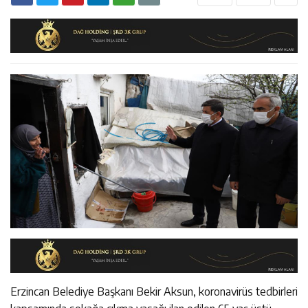
11:45
Kemah’da Sultanmelik Giriş Mevkii Yol Genişletme
11:44
Kemaliye’de Kadına Yönelik Şiddetle Mücadele Eğitimi
Çalışmaları Başladı
14:43
ETSO Başkan Adayı Süleyman Tan Üyelerle Buluştu
Düzenlendi
Erzincan Belediye Başkanı Bekir Aksun, koronavirüs tedbirleri