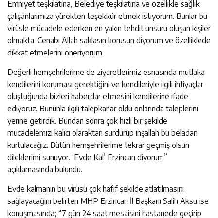
Emniyet teşkilatına, Belediye teşkilatına ve özellikle sağlık
çalışanlarımıza yürekten teşekkür etmek istiyorum. Bunlar bu
virüsle mücadele ederken en yakın tehdit unsuru oluşan kişiler
olmakta. Cenabı Allah saklasın korusun diyorum ve özelliklede
dikkat etmelerini öneriyorum.
Değerli hemşehrilerime de ziyaretlerimiz esnasında mutlaka
kendilerini koruması gerektiğini ve kendileriyle ilgili ihtiyaçlar
oluştuğunda bizleri haberdar etmesini kendilerine ifade
ediyoruz. Bununla ilgili talepkarlar oldu onlarında taleplerini
yerine getirdik. Bundan sonra çok hızlı bir şekilde
mücadelemizi kalıcı olaraktan sürdürüp inşallah bu beladan
kurtulacağız. Bütün hemşehrilerime tekrar geçmiş olsun
dileklerimi sunuyor. ‘Evde Kal’ Erzincan diyorum”
açıklamasında bulundu.
Evde kalmanın bu virüsü çok hafif şekilde atlatılmasını
sağlayacağını belirten MHP Erzincan İl Başkanı Salih Aksu ise
konuşmasında; “7 gün 24 saat mesaisini hastanede geçirip