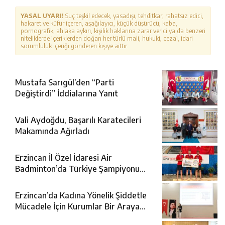
YASAL UYARI!
Suç teşkil edecek, yasadışı, tehditkar, rahatsız edici,
hakaret ve küfür içeren, aşağılayıcı, küçük düşürücü, kaba,
pornografik, ahlaka aykırı, kişilik haklarına zarar verici ya da benzeri
niteliklerde içeriklerden doğan her türlü mali, hukuki, cezai, idari
sorumluluk içeriği gönderen kişiye aittir.
Mustafa Sarıgül’den “Parti
Değiştirdi” İddialarına Yanıt
Vali Aydoğdu, Başarılı Karatecileri
Makamında Ağırladı
Erzincan İl Özel İdaresi Air
Badminton’da Türkiye Şampiyonu
Oldu
Erzincan’da Kadına Yönelik Şiddetle
Mücadele İçin Kurumlar Bir Araya
Geldi