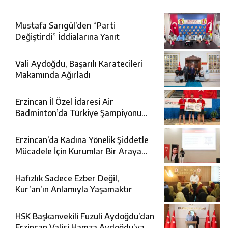
Mustafa Sarıgül’den “Parti
Değiştirdi” İddialarına Yanıt
Vali Aydoğdu, Başarılı Karatecileri
Makamında Ağırladı
Erzincan İl Özel İdaresi Air
Badminton’da Türkiye Şampiyonu
Oldu
Erzincan’da Kadına Yönelik Şiddetle
Mücadele İçin Kurumlar Bir Araya
Geldi
Hafızlık Sadece Ezber Değil,
Kur’an’ın Anlamıyla Yaşamaktır
HSK Başkanvekili Fuzuli Aydoğdu’dan
Erzincan Valisi Hamza Aydoğdu’ya