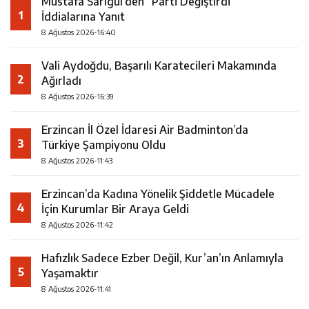
Mustafa Sarıgül’den “Parti Değiştirdi”
1
İddialarına Yanıt
8 Ağustos 2026-16:40
Vali Aydoğdu, Başarılı Karatecileri Makamında
2
Ağırladı
8 Ağustos 2026-16:39
Erzincan İl Özel İdaresi Air Badminton’da
3
Türkiye Şampiyonu Oldu
8 Ağustos 2026-11:43
Erzincan’da Kadına Yönelik Şiddetle Mücadele
4
İçin Kurumlar Bir Araya Geldi
8 Ağustos 2026-11:42
Hafızlık Sadece Ezber Değil, Kur’an’ın Anlamıyla
5
Yaşamaktır
8 Ağustos 2026-11:41