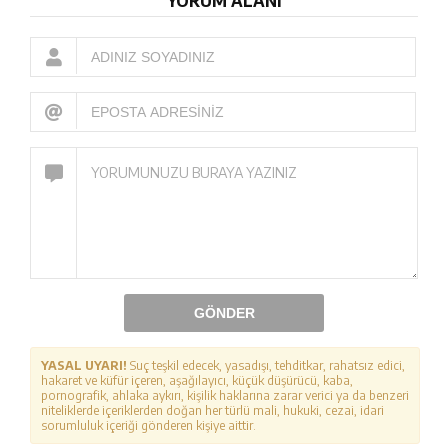
YORUM ALANI
GÖNDER
YASAL UYARI!
Suç teşkil edecek, yasadışı, tehditkar, rahatsız edici,
hakaret ve küfür içeren, aşağılayıcı, küçük düşürücü, kaba,
pornografik, ahlaka aykırı, kişilik haklarına zarar verici ya da benzeri
niteliklerde içeriklerden doğan her türlü mali, hukuki, cezai, idari
sorumluluk içeriği gönderen kişiye aittir.