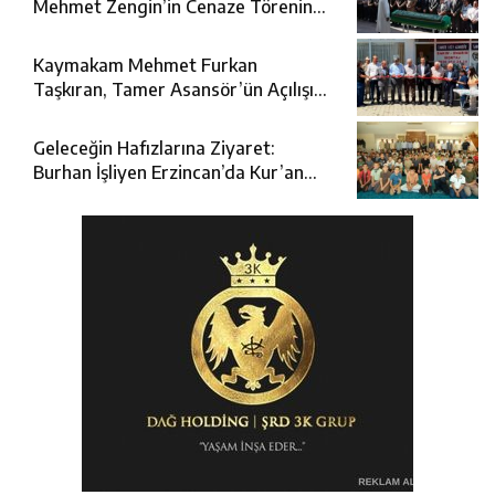
Mehmet Zengin’in Cenaze Törenine
Katıldı
Kaymakam Mehmet Furkan
Taşkıran, Tamer Asansör’ün Açılışına
Katıldı
Geleceğin Hafızlarına Ziyaret:
Burhan İşliyen Erzincan’da Kur’an
Kursu Öğrencileriyle Buluştu