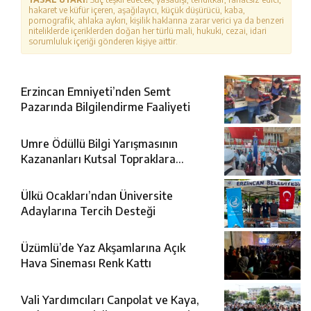
hakaret ve küfür içeren, aşağılayıcı, küçük düşürücü, kaba,
pornografik, ahlaka aykırı, kişilik haklarına zarar verici ya da benzeri
niteliklerde içeriklerden doğan her türlü mali, hukuki, cezai, idari
sorumluluk içeriği gönderen kişiye aittir.
Erzincan Emniyeti’nden Semt
Pazarında Bilgilendirme Faaliyeti
Umre Ödüllü Bilgi Yarışmasının
Kazananları Kutsal Topraklara
Uğurlandı
Ülkü Ocakları’ndan Üniversite
Adaylarına Tercih Desteği
Üzümlü’de Yaz Akşamlarına Açık
Hava Sineması Renk Kattı
Vali Yardımcıları Canpolat ve Kaya,