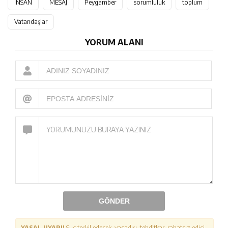
İNSAN
MESAJ
Peygamber
sorumluluk
toplum
Vatandaşlar
YORUM ALANI
GÖNDER
YASAL UYARI!
Suç teşkil edecek, yasadışı, tehditkar, rahatsız edici,