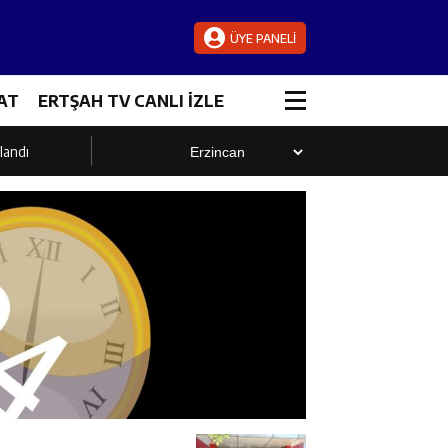
ÜYE PANELİ
AT
ERTŞAH TV CANLI İZLE
landı