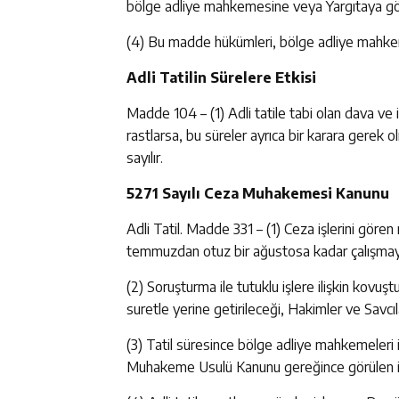
bölge adliye mahkemesine veya Yargıtaya gönd
(4) Bu madde hükümleri, bölge adliye mahkeme
Adli Tatilin Sürelere Etkisi
Madde 104 – (1) Adli tatile tabi olan dava ve 
rastlarsa, bu süreler ayrıca bir karara gerek ol
sayılır.
5271 Sayılı Ceza Muhakemesi Kanunu
Adli Tatil. Madde 331 – (1) Ceza işlerini gör
temmuzdan otuz bir ağustosa kadar çalışmaya 
(2) Soruşturma ile tutuklu işlere ilişkin kovuşt
suretle yerine getirileceği, Hakimler ve Savcıl
(3) Tatil süresince bölge adliye mahkemeleri i
Muhakeme Usulü Kanunu gereğince görülen işl