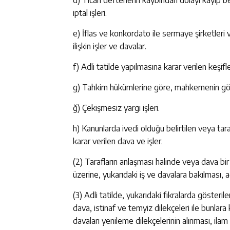
iptal işleri.
e) İflas ve konkordato ile sermaye şirketleri 
ilişkin işler ve davalar.
f) Adli tatilde yapılmasına karar verilen keşifle
g) Tahkim hükümlerine göre, mahkemenin göre
ğ) Çekişmesiz yargı işleri.
h) Kanunlarda ivedi olduğu belirtilen veya ta
karar verilen dava ve işler.
(2) Tarafların anlaşması halinde veya dava bir
üzerine, yukarıdaki iş ve davalara bakılması, adl
(3) Adli tatilde, yukarıdaki fıkralarda gösterile
dava, istinaf ve temyiz dilekçeleri ile bunlara
davaları yenileme dilekçelerinin alınması, ila