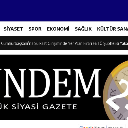
adına Yönelik Şiddetle Mücadele Eğitimi Düzenlendi
SİYASET
SPOR
EKONOMİ
SAĞLIK
KÜLTÜR SAN
dayı Süleyman Tan Üyelerle Buluştu
Cumhurbaşkanı’na Suikast Girişiminde Yer Alan Firari FETÖ Şüphelisi Yaka
 “Kemaliye İçin Durmadan, Yorulmadan Çalışıyoruz”
, Erzincan’da “Salı Sohbetleri”ne Konuk Oldu
ntonda Finale Yükseldi
ik Spor Kulübü Karate Takımı Türkiye Üçüncüsü Oldu
on Mikseri ile Otomobil Çarpıştı: 3 Kişi Yaralandı