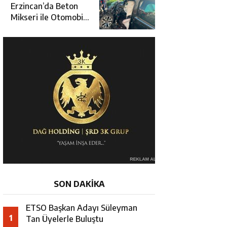
Üçüncüsü Oldu
Erzincan’da Beton
Mikseri ile Otomobil
Çarpıştı: 3 Kişi
Yaralandı
SON DAKİKA
ETSO Başkan Adayı Süleyman
1
Tan Üyelerle Buluştu