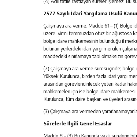
(4) Adli tatile rastlayan süreler işlemez. Bu sür
2577 Sayılı İdari Yargılama Usulü Kanu
Çalışmaya ara verme. Madde 61 – (1) Bölge id
üzere, yirmi temmuzdan otuz bir ağustosa kad
bölge idare mahkemesinin bulunduğu il merke
bulunan yerlerdeki idari yargı mercileri çal
maddedeki sınırlamaya tabi olmaksızın görev
(2) Çalışmaya ara verme süresi içinde; bölge 
Yüksek Kurulunca, birden fazla idari yargı me
arasından görevlendirilecek yeteri kadar haki
mahkemeleri için ise bölge idare mahkemesi b
Kurulunca, tüm daire başkan ve üyeleri arasınd
(3) Çalışmaya ara vermeden yararlanamayanlar ve
Sürelerle İlgili Genel Esaslar
Madde 8 – (3) Bu Kanunda yazılı sürelerin bi