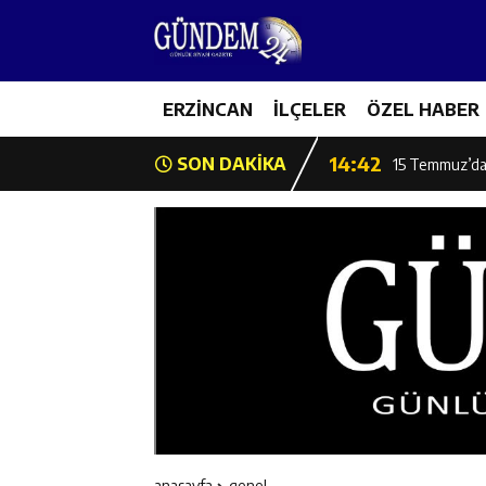
11:44
Kemaliye’de K
14:43
ERZİNCAN
İLÇELER
ÖZEL HABER
ETSO Başkan A
14:42
SON DAKİKA
15 Temmuz’da 
11:53
Başkan Atmaca:
11:52
Burhan İşliyen
11:52
Erzincan Badmi
11:51
Erzincan Gençl
11:49
Erzincan’da Bet
anasayfa
genel