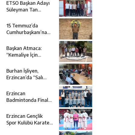
ETSO Başkan Adayı
Süleyman Tan
Üyelerle Buluştu
15 Temmuz’da
Cumhurbaşkanı’na
Suikast Girişiminde
Yer Alan Firari FETÖ
Başkan Atmaca:
Şüphelisi Yakalandı
“Kemaliye İçin
Durmadan,
Yorulmadan
Burhan İşliyen,
Çalışıyoruz”
Erzincan’da “Salı
Sohbetleri”ne Konuk
Oldu
Erzincan
Badmintonda Finale
Yükseldi
Erzincan Gençlik
Spor Kulübü Karate
Takımı Türkiye