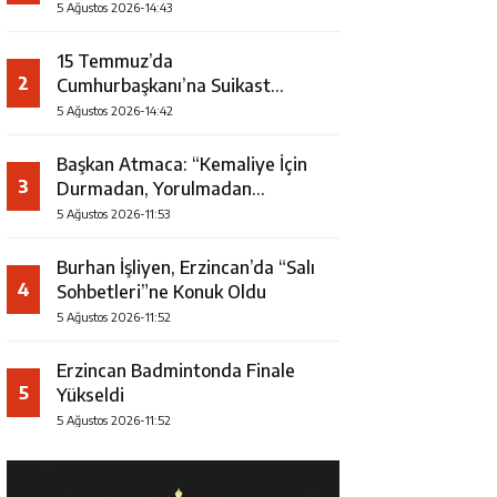
5 Ağustos 2026-14:43
15 Temmuz’da
2
Cumhurbaşkanı’na Suikast
Girişiminde Yer Alan Firari FETÖ
5 Ağustos 2026-14:42
Şüphelisi Yakalandı
Başkan Atmaca: “Kemaliye İçin
3
Durmadan, Yorulmadan
Çalışıyoruz”
5 Ağustos 2026-11:53
Burhan İşliyen, Erzincan’da “Salı
4
Sohbetleri”ne Konuk Oldu
5 Ağustos 2026-11:52
Erzincan Badmintonda Finale
5
Yükseldi
5 Ağustos 2026-11:52