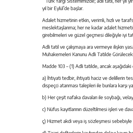
” Türk Yargı Sistemimizde; adli tatil, her yıl
yıl bir Eylül’de başlar.
Adalet hizmetinin etkin, verimli, hızlı ve tara
meslektaşlarıma; her ne kadar adalet hizmetinin
girebilmeleri ve güzel geçmesi dileğiyle iyi tati
Adli tatil ve çalışmaya ara vermeye ilişkin ya
Muhakemeleri Kanunu Adli Tatilde Görülecek 
Madde 103 – (1) Adli tatilde, ancak aşağıdaki 
a) İhtiyati tedbir, ihtiyati haciz ve delillerin 
dispeçci atanması talepleri ile bunlara karşı y
b) Her çeşit nafaka davaları ile soybağı, velay
c) Nüfus kayıtlarının düzeltilmesi işleri ve dava
ç) Hizmet akdi veya iş sözleşmesi sebebiyle işç
d) Ticari defterlerin kaybından dolayı kayıp b