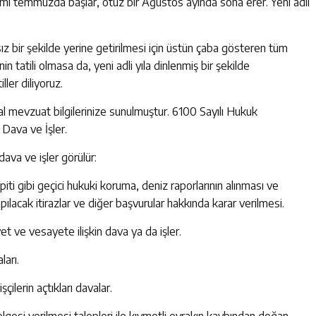
 yirmi temmuzda başlar, otuz bir Ağustos ayında sona erer. Yeni adli
fsız bir şekilde yerine getirilmesi için üstün çaba gösteren tüm
 tatili olmasa da, yeni adli yıla dinlenmiş bir şekilde
ller diliyoruz.
sal mevzuat bilgilerinize sunulmuştur. 6100 Sayılı Hukuk
Dava ve İşler.
dava ve işler görülür:
tespiti gibi geçici hukuki koruma, deniz raporlarının alınması ve
apılacak itirazlar ve diğer başvurular hakkında karar verilmesi.
et ve vesayete ilişkin dava ya da işler.
ları.
ilerin açtıkları davalar.
elgesi verilmesi talepleri ile kıymetli evrakın kaybından doğan