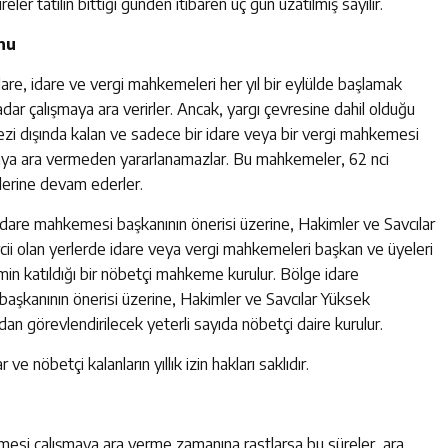
eler tatilin bittiği günden itibaren üç gün uzatılmış sayılır.
nu
are, idare ve vergi mahkemeleri her yıl bir eylülde başlamak
ar çalışmaya ara verirler. Ancak, yargı çevresine dahil olduğu
zi dışında kalan ve sadece bir idare veya bir vergi mahkemesi
ışmaya ara vermeden yararlanamazlar. Bu mahkemeler, 62 nci
lerine devam ederler.
idare mahkemesi başkanının önerisi üzerine, Hakimler ve Savcılar
rcii olan yerlerde idare veya vergi mahkemeleri başkan ve üyeleri
min katıldığı bir nöbetçi mahkeme kurulur. Bölge idare
aşkanının önerisi üzerine, Hakimler ve Savcılar Yüksek
an görevlendirilecek yeterli sayıda nöbetçi daire kurulur.
 nöbetçi kalanların yıllık izin hakları saklıdır.
tmesi çalışmaya ara verme zamanına rastlarsa bu süreler, ara