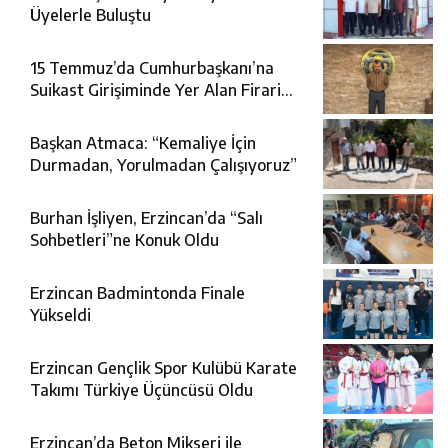
Üyelerle Buluştu
15 Temmuz’da Cumhurbaşkanı’na
Suikast Girişiminde Yer Alan Firari
FETÖ Şüphelisi Yakalandı
Başkan Atmaca: “Kemaliye İçin
Durmadan, Yorulmadan Çalışıyoruz”
Burhan İşliyen, Erzincan’da “Salı
Sohbetleri”ne Konuk Oldu
Erzincan Badmintonda Finale
Yükseldi
Erzincan Gençlik Spor Kulübü Karate
Takımı Türkiye Üçüncüsü Oldu
Erzincan’da Beton Mikseri ile